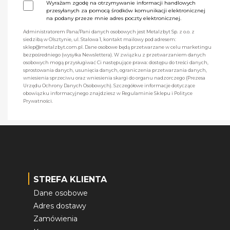
Wyrażam zgodę na otrzymywanie informacji handlowych
przesyłanych za pomocą środków komunikacji elektronicznej
na podany przeze mnie adres poczty elektronicznej.
Administratorem Pana/Pani danych osobowych jest Metalzbyt Sp. z o.o. z
siedzibą w Olsztynie, ul. Stalowa 1, kontakt mailowy pod adresem:
sklep@metalzbyt.com.pl. Dane osobowe będą przetwarzane w celu marketingu
bezpośredniego (wysyłka Newslettera). W związku z przetwarzaniem danych
osobowych mogą przysługiwać Ci następujące prawa: dostępu do treści danych,
sprostowania danych, usunięcia danych, ograniczenia przetwarzania danych,
wniesienia sprzeciwu oraz wniesienia skargi do organu nadzorczego (Prezesa
Urzędu Ochrony Danych Osobowych). Szczegółowe informacje dotyczące
obowiązku informacyjnego znajdziesz w Regulaminie Sklepu i Polityce
Prywatności.
STREFA KLIENTA
Dane osobowe
Adres dostawy
Zamówienia