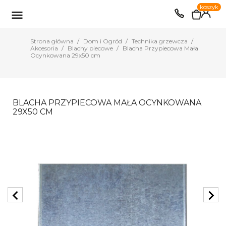
0
koszyk
EUR
PLN

Strona główna
Dom i Ogród
Technika grzewcza
Akcesoria
Blachy piecowe
Blacha Przypiecowa Mała
Ocynkowana 29x50 cm
BLACHA PRZYPIECOWA MAŁA OCYNKOWANA
29X50 CM
chevron_left
chevron_right