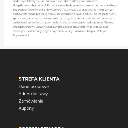
siedzibą w Olsztynie, ul. Stalowa 1, kontakt mailowy pod adresem:
sklep@metalzbyt.com.pl. Dane osobowe będą przetwarzane w celu marketingu
bezpośredniego (wysyłka Newslettera). W związku z przetwarzaniem danych
osobowych mogą przysługiwać Ci następujące prawa: dostępu do treści danych,
sprostowania danych, usunięcia danych, ograniczenia przetwarzania danych,
wniesienia sprzeciwu oraz wniesienia skargi do organu nadzorczego (Prezesa
Urzędu Ochrony Danych Osobowych). Szczegółowe informacje dotyczące
obowiązku informacyjnego znajdziesz w Regulaminie Sklepu i Polityce
Prywatności.
STREFA KLIENTA
Dane osobowe
Adres dostawy
Zamówienia
Kupony