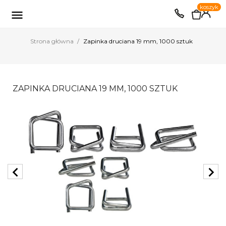
0
koszyk
EUR
PLN

Strona główna
Zapinka druciana 19 mm, 1000 sztuk
ZAPINKA DRUCIANA 19 MM, 1000 SZTUK
chevron_left
chevron_right