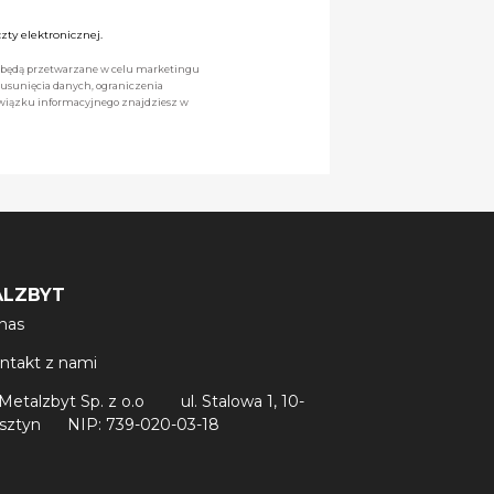
ty elektronicznej.
we będą przetwarzane w celu marketingu
 usunięcia danych, ograniczenia
owiązku informacyjnego znajdziesz w
ALZBYT
nas
ntakt z nami
Metalzbyt Sp. z o.o
ul. Stalowa 1, 10-
lsztyn
NIP: 739-020-03-18