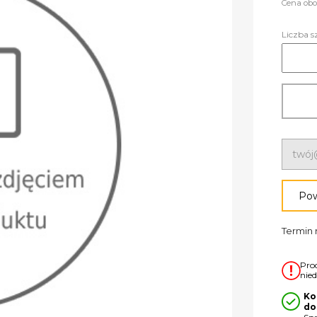
Cena obo
Liczba s
Pow
Termin r
Pro
nie
Ko
do