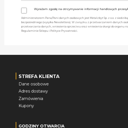
Wyrażam zgodę na otrzymywanie informacji handlowych przesyła
Administratorem Pana/Pani danych osobowych jest Metalzbyt Sp. z o.o. z siedzi
bezpośredniego (wysyłka Newslettera). W związku z przetwarzaniem danych osob
przetwarzania danych, wniesienia sprzeciwu oraz wniesienia skargi do organu
Regulaminie Sklepu i Polityce Prywatności.
STREFA KLIENTA
Dane osobowe
Adres dostawy
Zamówienia
Kupony
GODZINY OTWARCIA