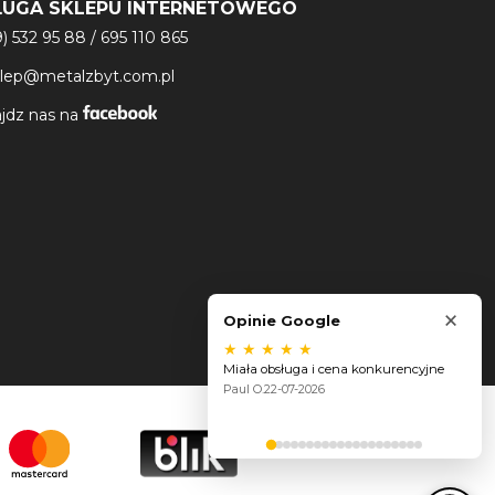
ŁUGA SKLEPU INTERNETOWEGO
9) 532 95 88
/
695 110 865
klep@metalzbyt.com.pl
jdz nas na
×
Opinie Google
★
★
★
★
★
Miała obsługa i cena konkurencyjne
Paul O.
22-07-2026