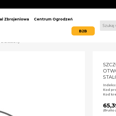
al Zbrojeniowa
Centrum Ogrodzeń
B2B
drut stalowy
SZCZ
OTWO
STA
Indeks
Kod pr
Kod kr
65,3
(Brutto 