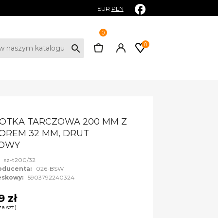
EUR
PLN
0
0
search
OTKA TARCZOWA 200 MM Z
REM 32 MM, DRUT
LOWY
:
sz-t200/32
oducenta:
026-BSW
eskowy:
5903792240324
9 zł
za szt)