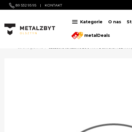
89 532 95 95
|
KONTAKT

Kategorie
O nas
St
metalDeals
Strona główna
Szczotka tarczowa 200 mm z otworem 32 mm, 