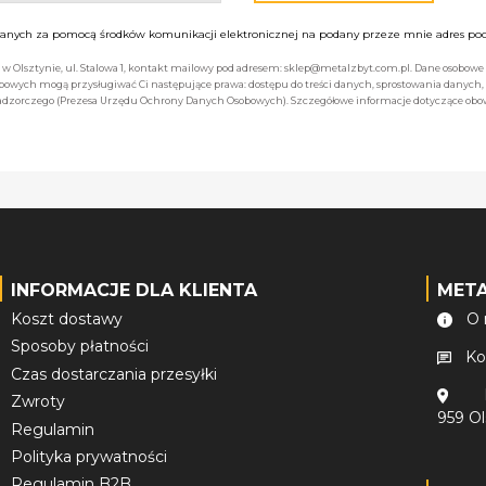
nych za pomocą środków komunikacji elektronicznej na podany przeze mnie adres pocz
bą w Olsztynie, ul. Stalowa 1, kontakt mailowy pod adresem: sklep@metalzbyt.com.pl. Dane osobo
owych mogą przysługiwać Ci następujące prawa: dostępu do treści danych, sprostowania danych,
 nadzorczego (Prezesa Urzędu Ochrony Danych Osobowych). Szczegółowe informacje dotyczące ob
INFORMACJE DLA KLIENTA
MET
Koszt dostawy
O 
Sposoby płatności
Ko
Czas dostarczania przesyłki
Zwroty
959 O
Regulamin
Polityka prywatności
Regulamin B2B