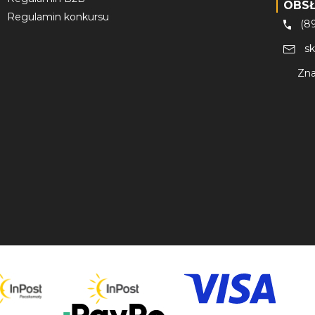
OBS
Regulamin konkursu
(8
s
Zna