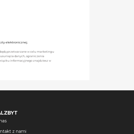
ty elektronicznej.
we będą przetwarzane w celu marketingu
 usunięcia danych, ograniczenia
owiązku informacyjnego znajdziesz w
ALZBYT
nas
ntakt z nami