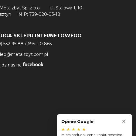
Metalzbyt Sp. z o.o
ul. Stalowa 1, 10-
lsztyn
NIP: 739-020-03-18
ŁUGA SKLEPU INTERNETOWEGO
9) 532 95 88
/
695 110 865
klep@metalzbyt.com.pl
jdz nas na
×
Opinie Google
★
★
★
★
★
Miała obsługa i cena konkurencyjne