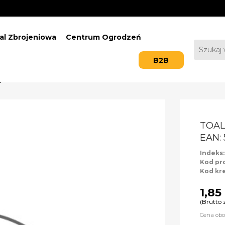
al Zbrojeniowa
Centrum Ogrodzeń
B2B
8
TOAL
EAN:
Indeks
Kod pr
Kod kr
1,85 
(Brutto 
Cena obo