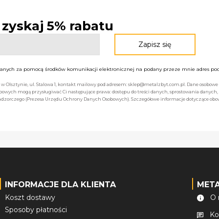
- zyskaj 5% rabatu
nych za pomocą środków komunikacji elektronicznej na podany przeze mnie adres pocz
bą w Olsztynie, ul. Stalowa 1, kontakt mailowy pod adresem: sklep@metalzbyt.com.pl. Dane osobo
owych mogą przysługiwać Ci następujące prawa: dostępu do treści danych, sprostowania danych,
 nadzorczego (Prezesa Urzędu Ochrony Danych Osobowych). Szczegółowe informacje dotyczące ob
INFORMACJE DLA KLIENTA
MET
Koszt dostawy
O 
Sposoby płatności
Ko