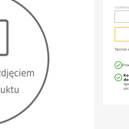
Liczba s
Termin r
Pro
Ko
do
Sp
sz