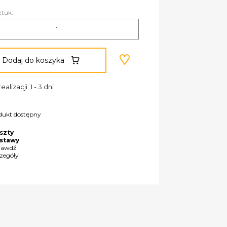
ztuk:
Dodaj do koszyka
ealizacji: 1 - 3 dni
dukt dostępny
szty
stawy
rawdź
czegóły