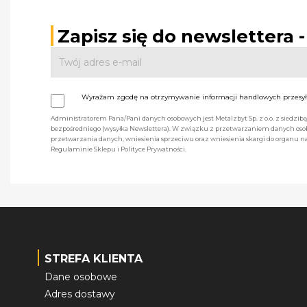
Zapisz się do newslettera 
Wyrażam zgodę na otrzymywanie informacji handlowych przesyła
Administratorem Pana/Pani danych osobowych jest Metalzbyt Sp. z o.o. z siedzi
bezpośredniego (wysyłka Newslettera). W związku z przetwarzaniem danych osob
przetwarzania danych, wniesienia sprzeciwu oraz wniesienia skargi do organu
Regulaminie Sklepu i Polityce Prywatności.
STREFA KLIENTA
Dane osobowe
Adres dostawy