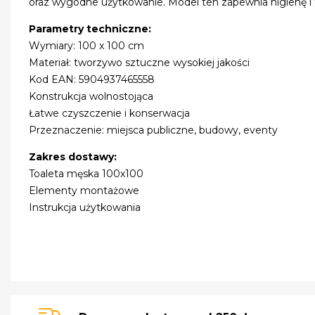
oraz wygodne użytkowanie. Model ten zapewnia higienę i
Parametry techniczne:
Wymiary: 100 x 100 cm
Materiał: tworzywo sztuczne wysokiej jakości
Kod EAN: 5904937465558
Konstrukcja wolnostojąca
Łatwe czyszczenie i konserwacja
Przeznaczenie: miejsca publiczne, budowy, eventy
Zakres dostawy:
Toaleta męska 100x100
Elementy montażowe
Instrukcja użytkowania