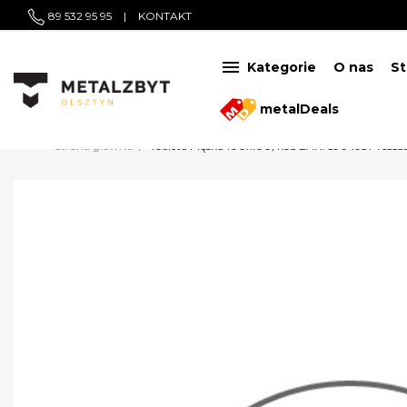
89 532 95 95
|
KONTAKT

Kategorie
O nas
St
metalDeals
Strona główna
Toaleta Męska 100x100, kod EAN: 590493746555