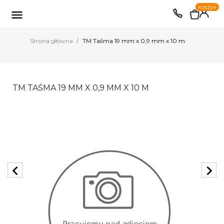
0
koszyk
EUR
PLN

Strona główna
TM Taśma 19 mm x 0,9 mm x 10 m
TM TAŚMA 19 MM X 0,9 MM X 10 M
chevron_left
chevron_right