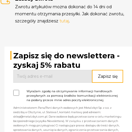
Zwrotu artykułów można dokonać do 14 dni od
momentu otrzymania przesyłki. Jak dokonać zwrotu,
szczegóły znajdziesz
tutaj
.
Zapisz się do newslettera -
zyskaj 5% rabatu
Wyrażam zgodę na otrzymywanie informacji handlowych
przesyłanych za pomocą środków komunikacji elektronicznej
na podany przeze mnie adres poczty elektronicznej.
Administratorem Pana/Pani danych osobowych jest Metalzbyt Sp. z o.o. z
siedzibą w Olsztynie, ul. Stalowa 1, kontakt mailowy pod adresem:
sklep@metalzbyt.com.pl. Dane osobowe będą przetwarzane w celu marketingu
bezpośredniego (wysyłka Newslettera). W związku z przetwarzaniem danych
osobowych mogą przysługiwać Ci następujące prawa: dostępu do treści danych,
sprostowania danych, usunięcia danych, ograniczenia przetwarzania danych,