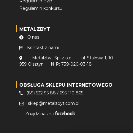
Regulamin B2B
Regulamin konkursu
METALZBYT
O nas
Kontakt z nami
Metalzbyt Sp. z o.o
ul. Stalowa 1, 10-
959 Olsztyn
NIP: 739-020-03-18
OBSŁUGA SKLEPU INTERNETOWEGO
(89) 532 95 88
/
695 110 865
sklep@metalzbyt.com.pl
Znajdz nas na