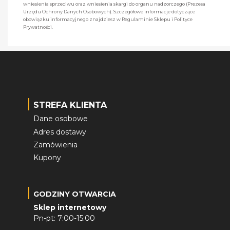
wniesienia sprzeciwu oraz wniesienia skargi do organu nadzorczego (Prezesa
Urzędu Ochrony Danych Osobowych). Szczegółowe informacje dotyczące
obowiązku informacyjnego znajdziesz w Regulaminie Sklepu i Polityce
Prywatności.
STREFA KLIENTA
Dane osobowe
Adres dostawy
Zamówienia
Kupony
GODZINY OTWARCIA
Sklep internetowy
Pn-pt: 7:00-15:00