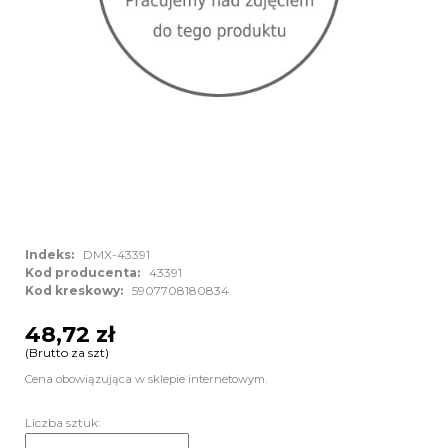
Indeks:
DMX-43391
Kod producenta:
43391
Kod kreskowy:
5907708180834
48,72 zł
(Brutto za szt)
Cena obowiązująca w sklepie internetowym.
Liczba sztuk: