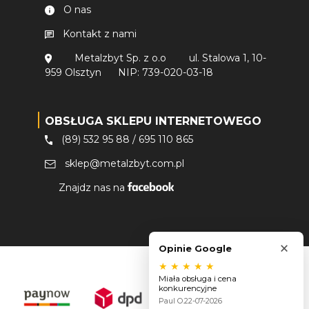
O nas
Kontakt z nami
Metalzbyt Sp. z o.o
ul. Stalowa 1, 10-
959 Olsztyn
NIP: 739-020-03-18
OBSŁUGA SKLEPU INTERNETOWEGO
(89) 532 95 88
/
695 110 865
sklep@metalzbyt.com.pl
Znajdz nas na
×
Opinie Google
★
★
★
★
★
Miała obsługa i cena
konkurencyjne
Paul O.
22-07-2026