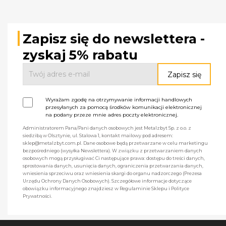
Zapisz się do newslettera -
zyskaj 5% rabatu
Wyrażam zgodę na otrzymywanie informacji handlowych
przesyłanych za pomocą środków komunikacji elektronicznej
na podany przeze mnie adres poczty elektronicznej.
Administratorem Pana/Pani danych osobowych jest Metalzbyt Sp. z o.o. z
siedzibą w Olsztynie, ul. Stalowa 1, kontakt mailowy pod adresem:
sklep@metalzbyt.com.pl. Dane osobowe będą przetwarzane w celu marketingu
bezpośredniego (wysyłka Newslettera). W związku z przetwarzaniem danych
osobowych mogą przysługiwać Ci następujące prawa: dostępu do treści danych,
sprostowania danych, usunięcia danych, ograniczenia przetwarzania danych,
wniesienia sprzeciwu oraz wniesienia skargi do organu nadzorczego (Prezesa
Urzędu Ochrony Danych Osobowych). Szczegółowe informacje dotyczące
obowiązku informacyjnego znajdziesz w Regulaminie Sklepu i Polityce
Prywatności.