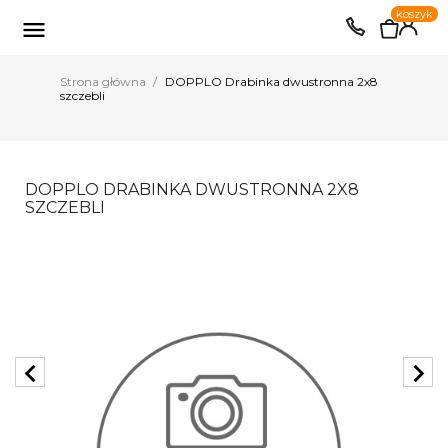
0
koszyk
EUR
PLN

Strona główna
DOPPLO Drabinka dwustronna 2x8
szczebli
DOPPLO DRABINKA DWUSTRONNA 2X8
SZCZEBLI
chevron_left
chevron_right