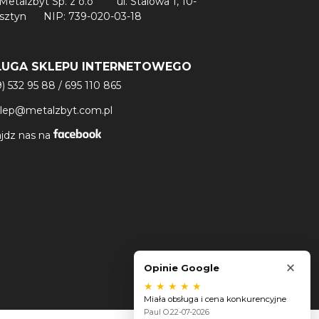
Metalzbyt Sp. z o.o
ul. Stalowa 1, 10-
lsztyn
NIP: 739-020-03-18
ŁUGA SKLEPU INTERNETOWEGO
9) 532 95 88
/
695 110 865
klep@metalzbyt.com.pl
jdz nas na
×
Opinie Google
★
★
★
★
★
Miała obsługa i cena konkurencyjne
Paul O.
22-07-2026