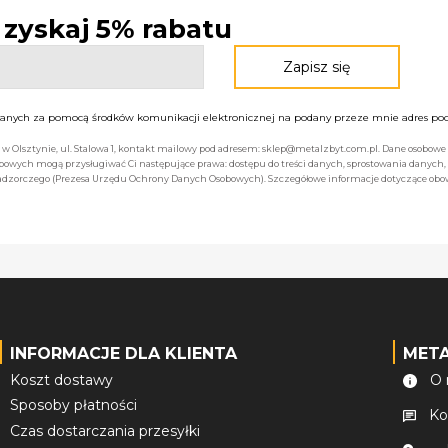
- zyskaj 5% rabatu
nych za pomocą środków komunikacji elektronicznej na podany przeze mnie adres pocz
bą w Olsztynie, ul. Stalowa 1, kontakt mailowy pod adresem: sklep@metalzbyt.com.pl. Dane osobo
owych mogą przysługiwać Ci następujące prawa: dostępu do treści danych, sprostowania danych,
 nadzorczego (Prezesa Urzędu Ochrony Danych Osobowych). Szczegółowe informacje dotyczące ob
INFORMACJE DLA KLIENTA
MET
Koszt dostawy
O 
Sposoby płatności
Ko
Czas dostarczania przesyłki