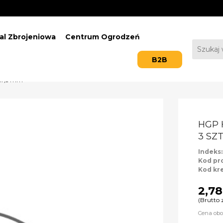
al Zbrojeniowa
Centrum Ogrodzeń
B2B
x7,5 mm
HGP
3 SZ
Indeks
Kod pr
Kod kr
2,78
(Brutto 
Cena obo