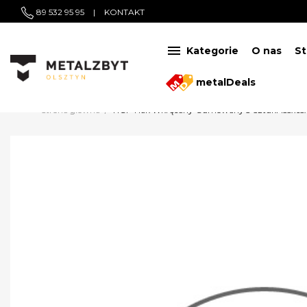
89 532 95 95
|
KONTAKT

Kategorie
O nas
St
metalDeals
Strona główna
HGP Hak Wkręcany Gumowany 3 Sztuki 155x65