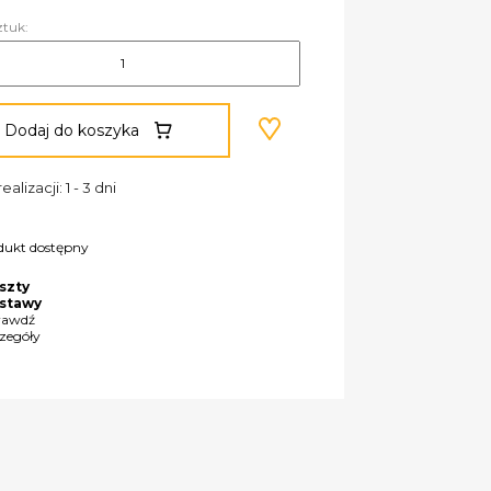
ztuk:
Dodaj do koszyka
ealizacji: 1 - 3 dni
dukt dostępny
szty
stawy
rawdź
czegóły