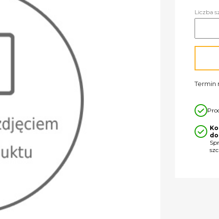
Liczba s
Termin r
Pro
Ko
do
Sp
sz