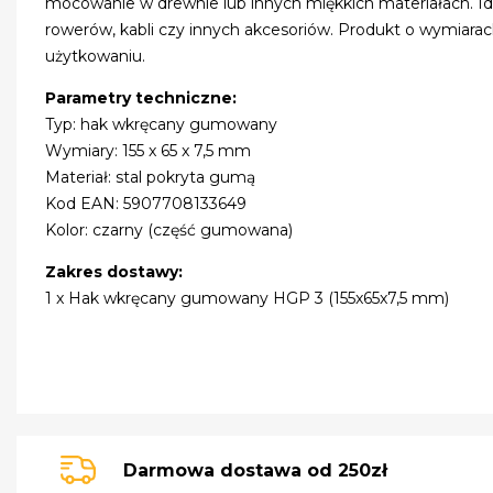
mocowanie w drewnie lub innych miękkich materiałach. Ide
rowerów, kabli czy innych akcesoriów. Produkt o wymiara
użytkowaniu.
Parametry techniczne:
Typ: hak wkręcany gumowany
Wymiary: 155 x 65 x 7,5 mm
Materiał: stal pokryta gumą
Kod EAN: 5907708133649
Kolor: czarny (część gumowana)
Zakres dostawy:
1 x Hak wkręcany gumowany HGP 3 (155x65x7,5 mm)
Darmowa dostawa od 250zł