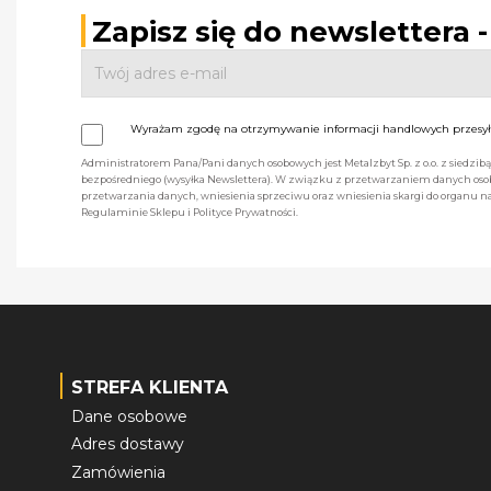
Zapisz się do newslettera 
Wyrażam zgodę na otrzymywanie informacji handlowych przesyła
Administratorem Pana/Pani danych osobowych jest Metalzbyt Sp. z o.o. z siedzi
bezpośredniego (wysyłka Newslettera). W związku z przetwarzaniem danych osob
przetwarzania danych, wniesienia sprzeciwu oraz wniesienia skargi do organu
Regulaminie Sklepu i Polityce Prywatności.
STREFA KLIENTA
Dane osobowe
Adres dostawy
Zamówienia