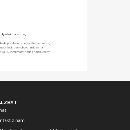
ty elektronicznej.
we będą przetwarzane w celu marketingu
 usunięcia danych, ograniczenia
owiązku informacyjnego znajdziesz w
ALZBYT
nas
ntakt z nami