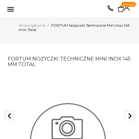
0
koszyk
EUR
PLN

Strona główna
FORTUM Nożyczki Techniczne Mini Inox 145
mm Total
FORTUM NOŻYCZKI TECHNICZNE MINI INOX 145
MM TOTAL
chevron_left
chevron_right