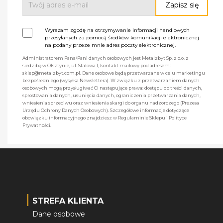
Wyrażam zgodę na otrzymywanie informacji handlowych
przesyłanych za pomocą środków komunikacji elektronicznej
na podany przeze mnie adres poczty elektronicznej.
Administratorem Pana/Pani danych osobowych jest Metalzbyt Sp. z o.o. z
siedzibą w Olsztynie, ul. Stalowa 1, kontakt mailowy pod adresem:
sklep@metalzbyt.com.pl. Dane osobowe będą przetwarzane w celu marketingu
bezpośredniego (wysyłka Newslettera). W związku z przetwarzaniem danych
osobowych mogą przysługiwać Ci następujące prawa: dostępu do treści danych,
sprostowania danych, usunięcia danych, ograniczenia przetwarzania danych,
wniesienia sprzeciwu oraz wniesienia skargi do organu nadzorczego (Prezesa
Urzędu Ochrony Danych Osobowych). Szczegółowe informacje dotyczące
obowiązku informacyjnego znajdziesz w Regulaminie Sklepu i Polityce
Prywatności.
STREFA KLIENTA
Dane osobowe