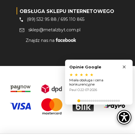
OBSŁUGA SKLEPU INTERNETOWEGO
(89) 532 95 88
/
695 110 865
sklep@metalzbyt.com.pl
Znajdz nas na
×
Opinie Google
★
★
★
★
★
Miała obsługa i cena
konkurencyjne
Paul O.
22-07-2026