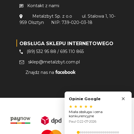
Kontakt z nami
Metalzbyt Sp. z o.o
ul. Stalowa 1, 10-
959 Olsztyn
NIP: 739-020-03-18
OBSŁUGA SKLEPU INTERNETOWEGO
(89) 532 95 88
/
695 110 865
sklep@metalzbyt.com.pl
Znajdz nas na
×
Opinie Google
★
★
★
★
★
Miała obsługa i cena
konkurencyjne
Paul O.
22-07-2026