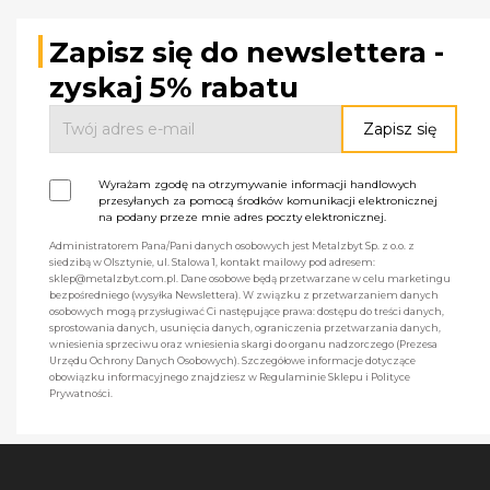
Zapisz się do newslettera -
zyskaj 5% rabatu
Wyrażam zgodę na otrzymywanie informacji handlowych
przesyłanych za pomocą środków komunikacji elektronicznej
na podany przeze mnie adres poczty elektronicznej.
Administratorem Pana/Pani danych osobowych jest Metalzbyt Sp. z o.o. z
siedzibą w Olsztynie, ul. Stalowa 1, kontakt mailowy pod adresem:
sklep@metalzbyt.com.pl. Dane osobowe będą przetwarzane w celu marketingu
bezpośredniego (wysyłka Newslettera). W związku z przetwarzaniem danych
osobowych mogą przysługiwać Ci następujące prawa: dostępu do treści danych,
sprostowania danych, usunięcia danych, ograniczenia przetwarzania danych,
wniesienia sprzeciwu oraz wniesienia skargi do organu nadzorczego (Prezesa
Urzędu Ochrony Danych Osobowych). Szczegółowe informacje dotyczące
obowiązku informacyjnego znajdziesz w Regulaminie Sklepu i Polityce
Prywatności.