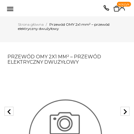
0
koszyk
EUR
PLN

Strona główna
Przewód OMY 2x1 mm² – przewód
elektryczny dwużyłowy
PRZEWÓD OMY 2X1 MM² – PRZEWÓD
ELEKTRYCZNY DWUŻYŁOWY
chevron_left
chevron_right