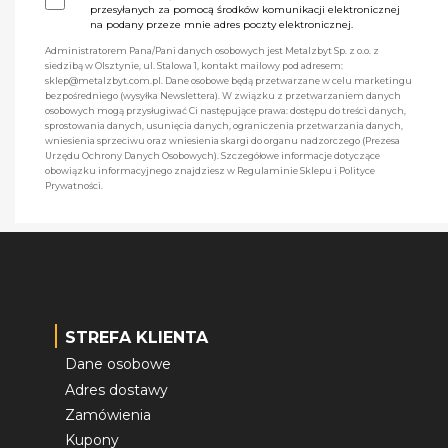
przesyłanych za pomocą środków komunikacji elektronicznej
na podany przeze mnie adres poczty elektronicznej.
Administratorem Pana/Pani danych osobowych jest Metalzbyt Sp. z o.o. z
siedzibą w Olsztynie, ul. Stalowa 1, kontakt mailowy pod adresem:
sklep@metalzbyt.com.pl. Dane osobowe będą przetwarzane w celu marketingu
bezpośredniego (wysyłka Newslettera). W związku z przetwarzaniem danych
osobowych mogą przysługiwać Ci następujące prawa: dostępu do treści danych,
sprostowania danych, usunięcia danych, ograniczenia przetwarzania danych,
wniesienia sprzeciwu oraz wniesienia skargi do organu nadzorczego (Prezesa
Urzędu Ochrony Danych Osobowych). Szczegółowe informacje dotyczące
obowiązku informacyjnego znajdziesz w Regulaminie Sklepu i Polityce
Prywatności.
STREFA KLIENTA
Dane osobowe
Adres dostawy
Zamówienia
Kupony