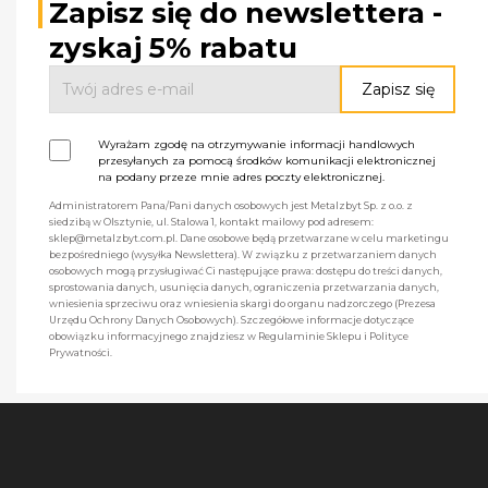
Zapisz się do newslettera -
zyskaj 5% rabatu
Wyrażam zgodę na otrzymywanie informacji handlowych
przesyłanych za pomocą środków komunikacji elektronicznej
na podany przeze mnie adres poczty elektronicznej.
Administratorem Pana/Pani danych osobowych jest Metalzbyt Sp. z o.o. z
siedzibą w Olsztynie, ul. Stalowa 1, kontakt mailowy pod adresem:
sklep@metalzbyt.com.pl. Dane osobowe będą przetwarzane w celu marketingu
bezpośredniego (wysyłka Newslettera). W związku z przetwarzaniem danych
osobowych mogą przysługiwać Ci następujące prawa: dostępu do treści danych,
sprostowania danych, usunięcia danych, ograniczenia przetwarzania danych,
wniesienia sprzeciwu oraz wniesienia skargi do organu nadzorczego (Prezesa
Urzędu Ochrony Danych Osobowych). Szczegółowe informacje dotyczące
obowiązku informacyjnego znajdziesz w Regulaminie Sklepu i Polityce
Prywatności.