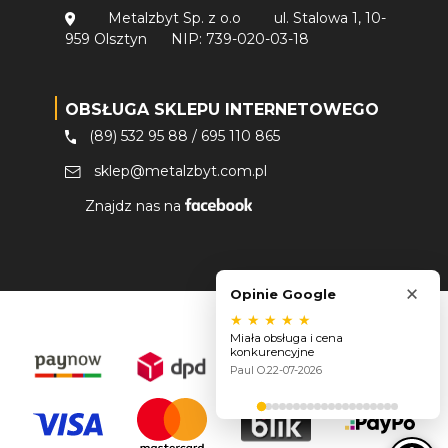
Metalzbyt Sp. z o.o
ul. Stalowa 1, 10-
959 Olsztyn
NIP: 739-020-03-18
OBSŁUGA SKLEPU INTERNETOWEGO
(89) 532 95 88
/
695 110 865
sklep@metalzbyt.com.pl
Znajdz nas na
×
Opinie Google
★
★
★
★
★
Miała obsługa i cena
konkurencyjne
Paul O.
22-07-2026