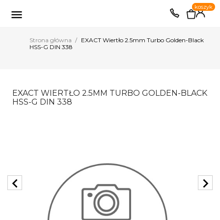
0
koszyk
EUR
PLN

Strona główna
EXACT Wiertło 2.5mm Turbo Golden-Black
HSS-G DIN 338
EXACT WIERTŁO 2.5MM TURBO GOLDEN-BLACK
HSS-G DIN 338
chevron_left
chevron_right