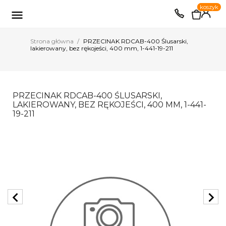
0
koszyk
EUR
PLN

Strona główna
PRZECINAK RDCAB-400 Ślusarski,
lakierowany, bez rękojeści, 400 mm, 1-441-19-211
PRZECINAK RDCAB-400 ŚLUSARSKI,
LAKIEROWANY, BEZ RĘKOJEŚCI, 400 MM, 1-441-
19-211
chevron_left
chevron_right