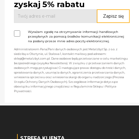
zyskaj 5% rabatu
Wyrażam zgodę na otrzymywanie informacji handlowych
przesyłanych za pomocą środków komunikacji elektronicznej
na podany przeze mnie adres poczty elektronicznej.
Administratorem Pana/Pani danych osobowych jest Metalzbyt Sp. z o.o. z
siedzibą w Olsztynie, ul. Stalowa 1, kontakt mailowy pod adresem:
sklep@metalzbyt.com.pl. Dane osobowe będą przetwarzane w celu marketingu
bezpośredniego (wysyłka Newslettera). W związku z przetwarzaniem danych
osobowych mogą przysługiwać Ci następujące prawa: dostępu do treści danych,
sprostowania danych, usunięcia danych, ograniczenia przetwarzania danych,
wniesienia sprzeciwu oraz wniesienia skargi do organu nadzorczego (Prezesa
Urzędu Ochrony Danych Osobowych). Szczegółowe informacje dotyczące
obowiązku informacyjnego znajdziesz w Regulaminie Sklepu i Polityce
Prywatności.
STREFA KLIENTA