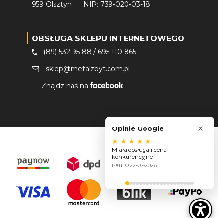
959 Olsztyn
NIP: 739-020-03-18
OBSŁUGA SKLEPU INTERNETOWEGO
(89) 532 95 88
/
695 110 865
sklep@metalzbyt.com.pl
Znajdz nas na
×
Opinie Google
★
★
★
★
★
Miała obsługa i cena
konkurencyjne
Paul O.
22-07-2026