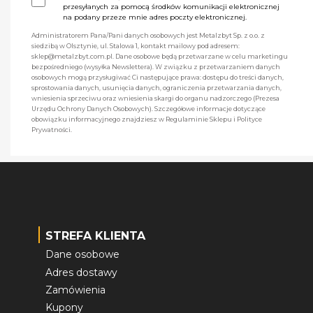
przesyłanych za pomocą środków komunikacji elektronicznej
na podany przeze mnie adres poczty elektronicznej.
Administratorem Pana/Pani danych osobowych jest Metalzbyt Sp. z o.o. z
siedzibą w Olsztynie, ul. Stalowa 1, kontakt mailowy pod adresem:
sklep@metalzbyt.com.pl. Dane osobowe będą przetwarzane w celu marketingu
bezpośredniego (wysyłka Newslettera). W związku z przetwarzaniem danych
osobowych mogą przysługiwać Ci następujące prawa: dostępu do treści danych,
sprostowania danych, usunięcia danych, ograniczenia przetwarzania danych,
wniesienia sprzeciwu oraz wniesienia skargi do organu nadzorczego (Prezesa
Urzędu Ochrony Danych Osobowych). Szczegółowe informacje dotyczące
obowiązku informacyjnego znajdziesz w Regulaminie Sklepu i Polityce
Prywatności.
STREFA KLIENTA
Dane osobowe
Adres dostawy
Zamówienia
Kupony