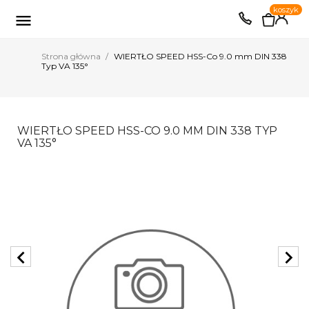
0
koszyk
EUR
PLN

Strona główna
WIERTŁO SPEED HSS-Co 9.0 mm DIN 338
Typ VA 135°
WIERTŁO SPEED HSS-CO 9.0 MM DIN 338 TYP
VA 135°
chevron_left
chevron_right