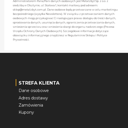
Administratorem Pana/Pani danych osobowych jest Metalzbyt Sp. z o.o. z
siedzibą w Olsztynie, ul. Stalowa 1, kontakt mailowy pod adresem:
sklep@metalzbyt.com.pl. Dane osobowe będą przetwarzane w celu marketingu
bezpośredniego (wysyłka Newslettera). W związku z przetwarzaniem danych
osobowych mogą przysługiwać Ci następujące prawa: dostępu do treści danych,
sprostowania danych, usunięcia danych, ograniczenia przetwarzania danych,
wniesienia sprzeciwu oraz wniesienia skargi do organu nadzorczego (Prezesa
Urzędu Ochrony Danych Osobowych). Szczegółowe informacje dotyczące
obowiązku informacyjnego znajdziesz w Regulaminie Sklepu i Polityce
Prywatności.
STREFA KLIENTA
Dane osobowe
Adres dostawy
Zamówienia
Kupony