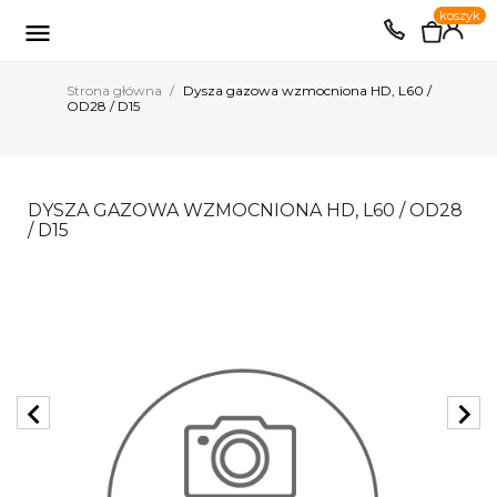
0
koszyk
EUR
PLN

Strona główna
Dysza gazowa wzmocniona HD, L60 /
OD28 / D15
DYSZA GAZOWA WZMOCNIONA HD, L60 / OD28
/ D15
chevron_left
chevron_right