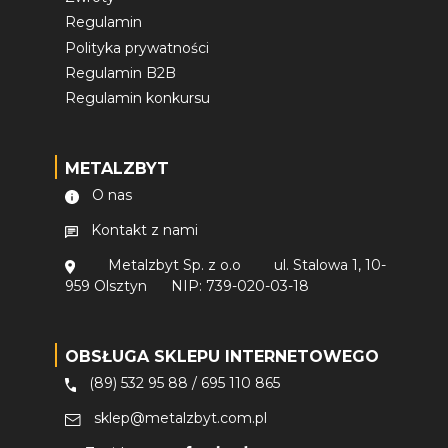
Regulamin
Polityka prywatności
Regulamin B2B
Regulamin konkursu
METALZBYT
O nas
Kontakt z nami
Metalzbyt Sp. z o.o
ul. Stalowa 1, 10-
959 Olsztyn
NIP: 739-020-03-18
OBSŁUGA SKLEPU INTERNETOWEGO
(89) 532 95 88
/
695 110 865
sklep@metalzbyt.com.pl