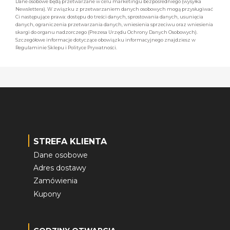
Dane osobowe będą przetwarzane w celu marketingu bezpośredniego (wysyłka
Newslettera). W związku z przetwarzaniem danych osobowych mogą przysługiwać
Ci następujące prawa: dostępu do treści danych, sprostowania danych, usunięcia
danych, ograniczenia przetwarzania danych, wniesienia sprzeciwu oraz wniesienia
skargi do organu nadzorczego (Prezesa Urzędu Ochrony Danych Osobowych).
Szczegółowe informacje dotyczące obowiązku informacyjnego znajdziesz w
Regulaminie Sklepu i Polityce Prywatności.
STREFA KLIENTA
Dane osobowe
Adres dostawy
Zamówienia
Kupony