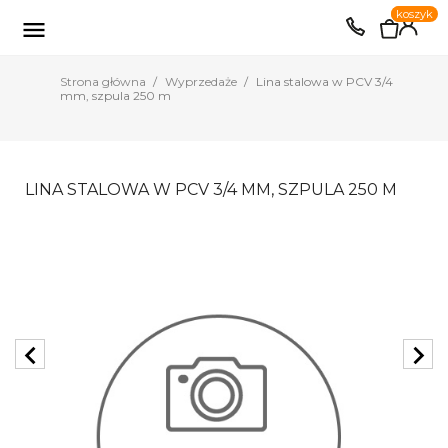
0
koszyk
EUR
PLN

Strona główna
Wyprzedaże
Lina stalowa w PCV 3/4
mm, szpula 250 m
LINA STALOWA W PCV 3/4 MM, SZPULA 250 M
chevron_left
chevron_right