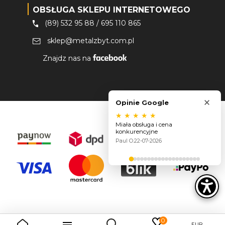
OBSŁUGA SKLEPU INTERNETOWEGO
(89) 532 95 88
/
695 110 865
sklep@metalzbyt.com.pl
Znajdz nas na
×
Opinie Google
★
★
★
★
★
Miała obsługa i cena
konkurencyjne
Paul O.
22-07-2026
0

EUR