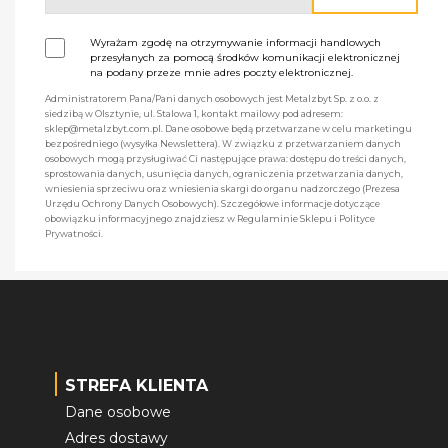
Wyrażam zgodę na otrzymywanie informacji handlowych
przesyłanych za pomocą środków komunikacji elektronicznej
na podany przeze mnie adres poczty elektronicznej.
Administratorem Pana/Pani danych osobowych jest Metalzbyt Sp. z o.o. z
siedzibą w Olsztynie, ul. Stalowa 1, kontakt mailowy pod adresem:
sklep@metalzbyt.com.pl. Dane osobowe będą przetwarzane w celu marketingu
bezpośredniego (wysyłka Newslettera). W związku z przetwarzaniem danych
osobowych mogą przysługiwać Ci następujące prawa: dostępu do treści danych,
sprostowania danych, usunięcia danych, ograniczenia przetwarzania danych,
wniesienia sprzeciwu oraz wniesienia skargi do organu nadzorczego (Prezesa
Urzędu Ochrony Danych Osobowych). Szczegółowe informacje dotyczące
obowiązku informacyjnego znajdziesz w Regulaminie Sklepu i Polityce
Prywatności.
STREFA KLIENTA
Dane osobowe
Adres dostawy