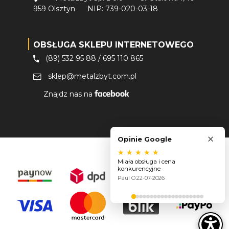
959 Olsztyn
NIP: 739-020-03-18
OBSŁUGA SKLEPU INTERNETOWEGO
(89) 532 95 88
/
695 110 865
sklep@metalzbyt.com.pl
Znajdz nas na
×
Opinie Google
★
★
★
★
★
Miała obsługa i cena
konkurencyjne
Paul O.
22-07-2026