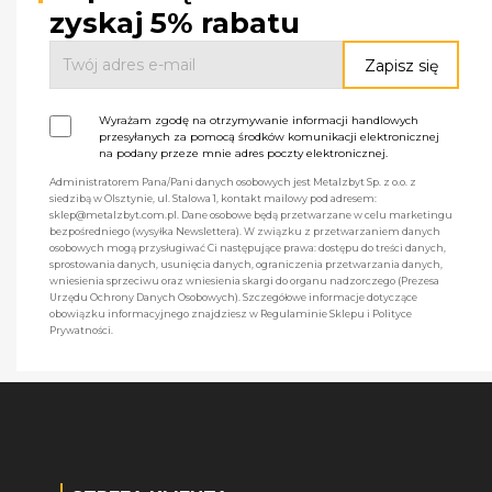
zyskaj 5% rabatu
Wyrażam zgodę na otrzymywanie informacji handlowych
przesyłanych za pomocą środków komunikacji elektronicznej
na podany przeze mnie adres poczty elektronicznej.
Administratorem Pana/Pani danych osobowych jest Metalzbyt Sp. z o.o. z
siedzibą w Olsztynie, ul. Stalowa 1, kontakt mailowy pod adresem:
sklep@metalzbyt.com.pl. Dane osobowe będą przetwarzane w celu marketingu
bezpośredniego (wysyłka Newslettera). W związku z przetwarzaniem danych
osobowych mogą przysługiwać Ci następujące prawa: dostępu do treści danych,
sprostowania danych, usunięcia danych, ograniczenia przetwarzania danych,
wniesienia sprzeciwu oraz wniesienia skargi do organu nadzorczego (Prezesa
Urzędu Ochrony Danych Osobowych). Szczegółowe informacje dotyczące
obowiązku informacyjnego znajdziesz w Regulaminie Sklepu i Polityce
Prywatności.