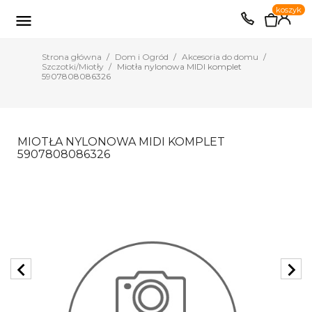
0
koszyk
EUR
PLN

Strona główna
Dom i Ogród
Akcesoria do domu
Szczotki/Miotły
Miotła nylonowa MIDI komplet
5907808086326
MIOTŁA NYLONOWA MIDI KOMPLET
5907808086326
chevron_left
chevron_right