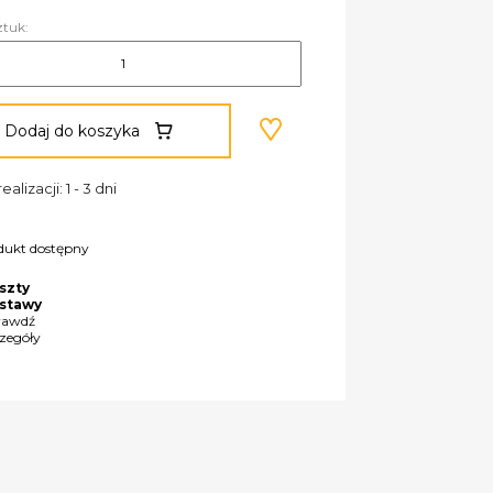
ztuk:
Dodaj do koszyka
ealizacji: 1 - 3 dni
dukt dostępny
szty
stawy
rawdź
czegóły