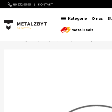
89 532 95 95
|
KONTAKT

Kategorie
O nas
St
metalDeals
Strona główna
Narzędzia
Pilniki
Tarnik do styropianu 13