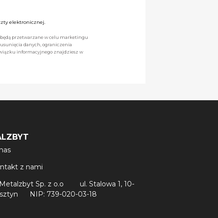
ty elektronicznej.
we będą przetwarzane w celu marketingu
 usunięcia danych, ograniczenia
owiązku informacyjnego znajdziesz w
ALZBYT
nas
ntakt z nami
Metalzbyt Sp. z o.o
ul. Stalowa 1, 10-
lsztyn
NIP: 739-020-03-18