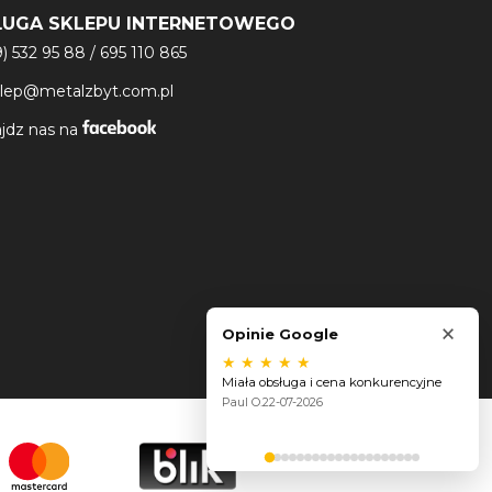
ŁUGA SKLEPU INTERNETOWEGO
9) 532 95 88
/
695 110 865
klep@metalzbyt.com.pl
jdz nas na
×
Opinie Google
★
★
★
★
★
Miała obsługa i cena konkurencyjne
Paul O.
22-07-2026