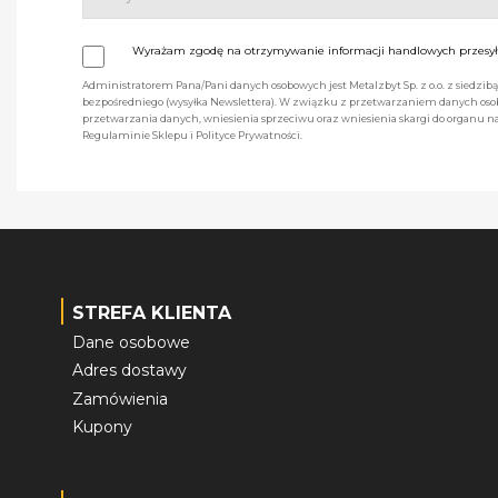
Wyrażam zgodę na otrzymywanie informacji handlowych przesyła
Administratorem Pana/Pani danych osobowych jest Metalzbyt Sp. z o.o. z siedzi
bezpośredniego (wysyłka Newslettera). W związku z przetwarzaniem danych osob
przetwarzania danych, wniesienia sprzeciwu oraz wniesienia skargi do organu
Regulaminie Sklepu i Polityce Prywatności.
STREFA KLIENTA
Dane osobowe
Adres dostawy
Zamówienia
Kupony