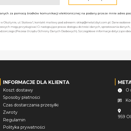
nych za pomocą środków komunikacji elektronicznej na podany przeze mnie adres pocz
bą w Olsztynie, ul. Stalowa 1, kontakt mailowy pod adresem: sklep@metalzbyt.com.pl. Dane osobo
owych mogą przysługiwać Ci następujące prawa: dostępu do treści danych, sprostowania danych,
 nadzorczego (Prezesa Urzędu Ochrony Danych Osobowych). Szczegółowe informacje dotyczące ob
INFORMACJE DLA KLIENTA
MET
Koszt dostawy
O 
Sposoby płatności
Ko
Czas dostarczania przesyłki
Zwroty
959 O
Regulamin
Polityka prywatności