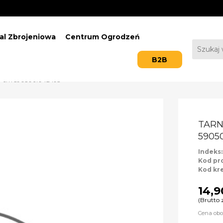
al Zbrojeniowa
Centrum Ogrodzeń
B2B
x27 cm 5905061042493
TARN
5905
Indeks
Kod pr
Kod kr
14,9
(Brutto 
Cena obo