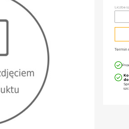
Liczba s
Termin r
Pro
Ko
do
Sp
sz