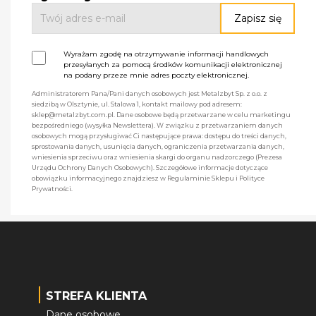
Wyrażam zgodę na otrzymywanie informacji handlowych
przesyłanych za pomocą środków komunikacji elektronicznej
na podany przeze mnie adres poczty elektronicznej.
Administratorem Pana/Pani danych osobowych jest Metalzbyt Sp. z o.o. z
siedzibą w Olsztynie, ul. Stalowa 1, kontakt mailowy pod adresem:
sklep@metalzbyt.com.pl. Dane osobowe będą przetwarzane w celu marketingu
bezpośredniego (wysyłka Newslettera). W związku z przetwarzaniem danych
osobowych mogą przysługiwać Ci następujące prawa: dostępu do treści danych,
sprostowania danych, usunięcia danych, ograniczenia przetwarzania danych,
wniesienia sprzeciwu oraz wniesienia skargi do organu nadzorczego (Prezesa
Urzędu Ochrony Danych Osobowych). Szczegółowe informacje dotyczące
obowiązku informacyjnego znajdziesz w Regulaminie Sklepu i Polityce
Prywatności.
STREFA KLIENTA
Dane osobowe