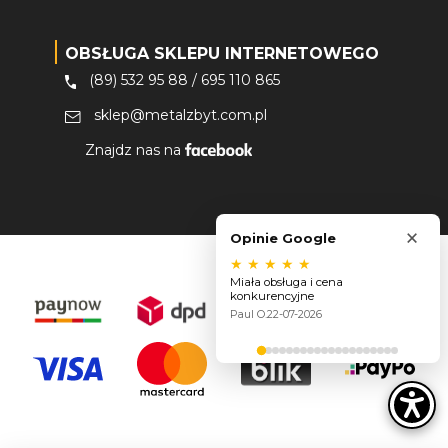
OBSŁUGA SKLEPU INTERNETOWEGO
(89) 532 95 88
/
695 110 865
sklep@metalzbyt.com.pl
Znajdz nas na
×
Opinie Google
★
★
★
★
★
Miała obsługa i cena
konkurencyjne
Paul O.
22-07-2026