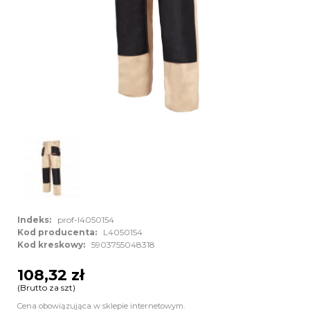
Indeks:
prof-l4050154
Kod producenta:
L4050154
Kod kreskowy:
5903755048318
108,32 zł
(Brutto za szt)
Cena obowiązująca w sklepie internetowym.