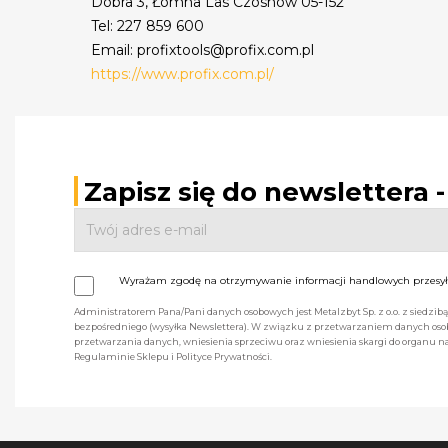
Dobra 3, Łomna Las Czosnów 05-152
Tel: 227 859 600
Email: profixtools@profix.com.pl
https://www.profix.com.pl/
Zapisz się do newslettera 
Wyrażam zgodę na otrzymywanie informacji handlowych przesyła
Administratorem Pana/Pani danych osobowych jest Metalzbyt Sp. z o.o. z siedzi
bezpośredniego (wysyłka Newslettera). W związku z przetwarzaniem danych osob
przetwarzania danych, wniesienia sprzeciwu oraz wniesienia skargi do organu
Regulaminie Sklepu i Polityce Prywatności.