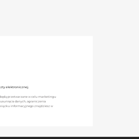
ty elektronicznej.
we będą przetwarzane w celu marketingu
 usunięcia danych, ograniczenia
owiązku informacyjnego znajdziesz w