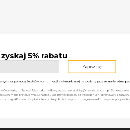
- zyskaj 5% rabatu
nych za pomocą środków komunikacji elektronicznej na podany przeze mnie adres pocz
bą w Olsztynie, ul. Stalowa 1, kontakt mailowy pod adresem: sklep@metalzbyt.com.pl. Dane osobo
owych mogą przysługiwać Ci następujące prawa: dostępu do treści danych, sprostowania danych,
 nadzorczego (Prezesa Urzędu Ochrony Danych Osobowych). Szczegółowe informacje dotyczące ob