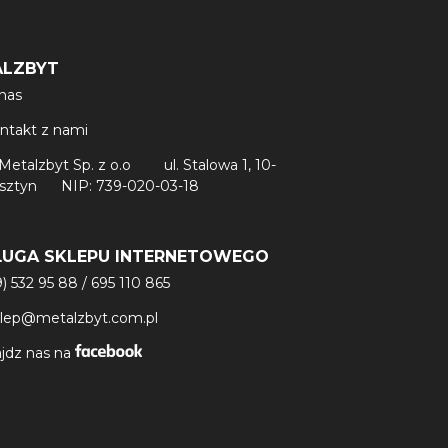
ALZBYT
nas
ntakt z nami
Metalzbyt Sp. z o.o
ul. Stalowa 1, 10-
lsztyn
NIP: 739-020-03-18
ŁUGA SKLEPU INTERNETOWEGO
9) 532 95 88
/
695 110 865
klep@metalzbyt.com.pl
jdz nas na