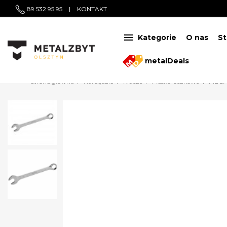
89 532 95 95
|
KONTAKT

Kategorie
O nas
St
metalDeals
Strona główna
Narzędzia
Klucze
Płasko-oczkowe
MEGA 