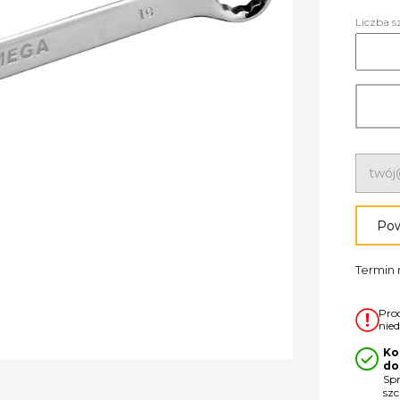
Liczba s
Pow
Termin r
Pro
nie
Ko
do
Sp
sz