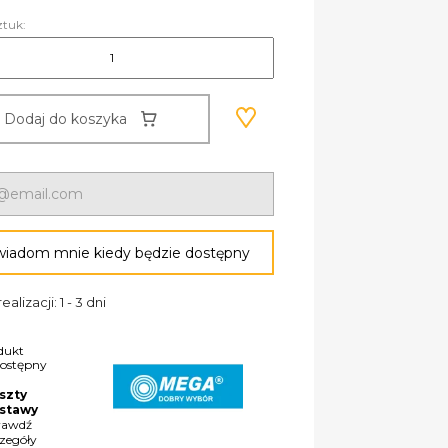
ztuk:
Dodaj do koszyka
iadom mnie kiedy będzie dostępny
ealizacji: 1 - 3 dni
dukt
dostępny
szty
stawy
rawdź
czegóły