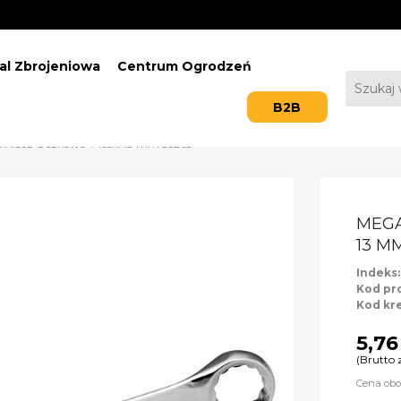
al Zbrojeniowa
Centrum Ogrodzeń
B2B
Klucz Oczkowo-Płaski 13 mm 35263
MEGA
13 M
Indeks
Kod pr
Kod kr
5,76
(Brutto 
Cena obo