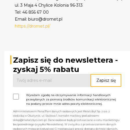
ul. 3 Maja 4 Chylice Kolonia 96-313
Tel: 46 856 67 00
Email: biuro@dromet.pl
https://dromet.pl/
Zapisz się do newslettera -
zyskaj 5% rabatu
Wyrażam zgodę na otrzymywanie informacji handlowych
przesyłanych za pomocą środków komunikacji elektronicznej
na podany przeze mnie adres poczty elektronicznej.
Administratorem Pana/Pani danych osobowych jest Metalzbyt Sp. z o.o. z
siedzibą w Olsztynie, ul. Stalowa 1, kontakt mailowy pod adresem:
sklep@metalzbyt.com.pl. Dane osobowe będą przetwarzane w celu marketingu
bezpośredniego (wysyłka Newslettera). W związku z przetwarzaniem danych
osobowych mogą przysługiwać Ci następujące prawa: dostępu do treści danych,