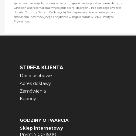
sprostowania danych, usunięcia danych, ograniczenia przetwarzania danych,
wniesienia sprzeciwu oraz wniesienia skargi do organu nadzorczego (Prezesa
Urzędu Ochrony Danych Osobowych). Szczegółowe informacje dotyczące
obowiązku informacyjnego znajdziesz w Regulaminie Sklepu i Polityce
Prywatności.
STREFA KLIENTA
Dane osobowe
Adres dostawy
Zamówienia
Kupony
GODZINY OTWARCIA
Sklep internetowy
Pn-pt: 7:00-15:00