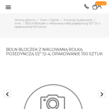
0
koszyk
EUR
PLN

Strona główna
Dom i Ogród
Artykuły budowlane
Inne
BDLN Bloczek z niklowaną rolką pojedynczą 1/2" 12-4,
opakowanie 100 sztuk
BDLN BLOCZEK Z NIKLOWANĄ ROLKĄ
POJEDYNCZĄ 1/2" 12-4, OPAKOWANIE 100 SZTUK
chevron_left
chevron_right