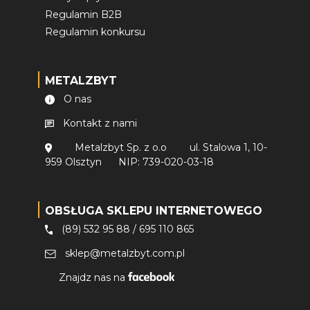
Regulamin B2B
Regulamin konkursu
METALZBYT
O nas
Kontakt z nami
Metalzbyt Sp. z o.o
ul. Stalowa 1, 10-
959 Olsztyn
NIP: 739-020-03-18
OBSŁUGA SKLEPU INTERNETOWEGO
(89) 532 95 88
/
695 110 865
sklep@metalzbyt.com.pl
Znajdz nas na