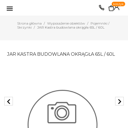
0
koszyk
EUR
PLN

Strona główna
Wyposażenie obiektów
Pojemniki /
Skrzynki
JAR Kastra budowlana okrągła 65L / 60L
JAR KASTRA BUDOWLANA OKRĄGŁA 65L / 60L
chevron_left
chevron_right