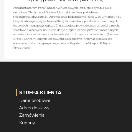
na podany przeze mnie adres poczty elektronicznej.
Administratorem Pana/Pani danych osobowych jest Metalzbyt Sp. z o.o. z
siedzibą w Olsztynie, ul. Stalowa 1, kontakt mailowy pod adresem:
sklep@metalzbyt.com.pl. Dane osobowe będą przetwarzane w celu marketingu
bezpośredniego (wysyłka Newslettera). W związku z przetwarzaniem danych
osobowych mogą przysługiwać Ci następujące prawa: dostępu do treści danych,
sprostowania danych, usunięcia danych, ograniczenia przetwarzania danych,
wniesienia sprzeciwu oraz wniesienia skargi do organu nadzorczego (Prezesa
Urzędu Ochrony Danych Osobowych). Szczegółowe informacje dotyczące
obowiązku informacyjnego znajdziesz w Regulaminie Sklepu i Polityce
Prywatności.
STREFA KLIENTA
Dane osobowe
Adres dostawy
Zamówienia
Kupony