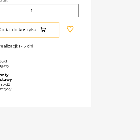
ztuk:
Dodaj do koszyka
ealizacji: 1 - 3 dni
dukt
tępny
szty
stawy
rawdź
czegóły