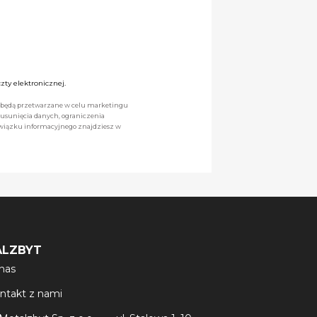
ty elektronicznej.
we będą przetwarzane w celu marketingu
 usunięcia danych, ograniczenia
owiązku informacyjnego znajdziesz w
ALZBYT
nas
ntakt z nami