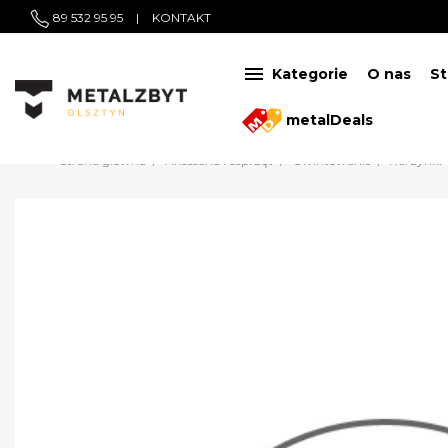
89 532 95 95
|
KONTAKT

Kategorie
O nas
St
metalDeals
Strona główna
Akcesoria i osprzęt
Gwintowanie
Narzynki