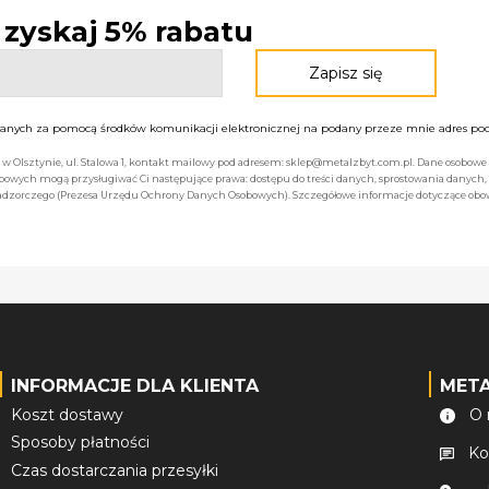
- zyskaj 5% rabatu
nych za pomocą środków komunikacji elektronicznej na podany przeze mnie adres pocz
bą w Olsztynie, ul. Stalowa 1, kontakt mailowy pod adresem: sklep@metalzbyt.com.pl. Dane osobo
owych mogą przysługiwać Ci następujące prawa: dostępu do treści danych, sprostowania danych,
 nadzorczego (Prezesa Urzędu Ochrony Danych Osobowych). Szczegółowe informacje dotyczące ob
INFORMACJE DLA KLIENTA
MET
Koszt dostawy
O 
Sposoby płatności
Ko
Czas dostarczania przesyłki