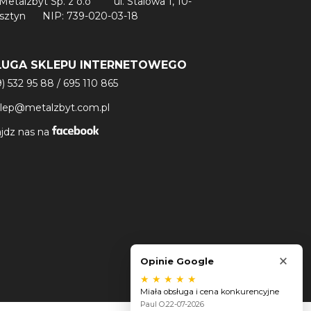
Metalzbyt Sp. z o.o
ul. Stalowa 1, 10-
lsztyn
NIP: 739-020-03-18
ŁUGA SKLEPU INTERNETOWEGO
9) 532 95 88
/
695 110 865
klep@metalzbyt.com.pl
jdz nas na
×
Opinie Google
★
★
★
★
★
Miała obsługa i cena konkurencyjne
Paul O.
22-07-2026