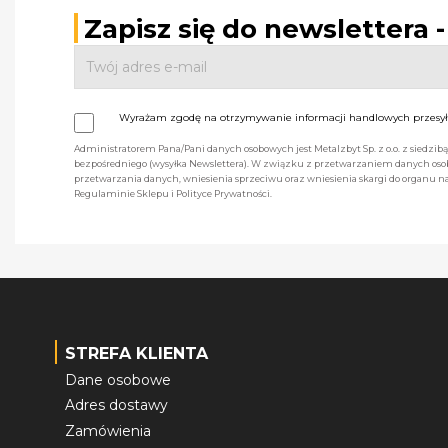
Zapisz się do newslettera 
Wyrażam zgodę na otrzymywanie informacji handlowych przesyła
Administratorem Pana/Pani danych osobowych jest Metalzbyt Sp. z o.o. z siedzi
bezpośredniego (wysyłka Newslettera). W związku z przetwarzaniem danych osob
przetwarzania danych, wniesienia sprzeciwu oraz wniesienia skargi do organu
Regulaminie Sklepu i Polityce Prywatności.
STREFA KLIENTA
Dane osobowe
Adres dostawy
Zamówienia