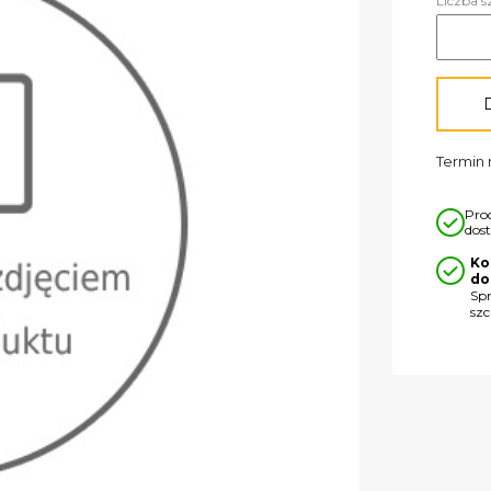
Liczba s
Termin r
Pro
dos
Ko
do
Sp
sz