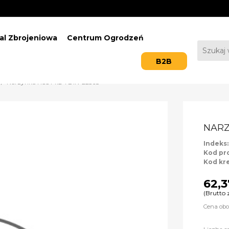
al Zbrojeniowa
Centrum Ogrodzeń
B2B
Narzynka HSS M12*1 DIN-22568
NARZ
Indeks
Kod pr
Kod kr
62,3
(Brutto 
Cena obo