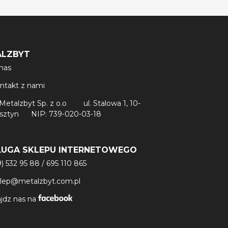
ALZBYT
nas
ntakt z nami
Metalzbyt Sp. z o.o
ul. Stalowa 1, 10-
lsztyn
NIP: 739-020-03-18
ŁUGA SKLEPU INTERNETOWEGO
9) 532 95 88
/
695 110 865
klep@metalzbyt.com.pl
jdz nas na