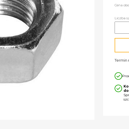
Cena obo
Liczba s
Termin r
Pro
Ko
do
Sp
sz