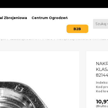
al Zbrojeniowa
Centrum Ogrodzeń
B2B
ętki
Sześciokątne DIN-944
KL. 8
Nakrętki ocynkowane 10 mm klasa 8
NAKR
KLAS
82144
Indeks
Kod pr
Kod kr
10,9
(Brutto 