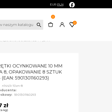
EUR
PLN
0
0
search
, opakowanie 8 sztuk 82144 (EAN:
ĘTKI OCYNKOWANE 10 MM
A 8, OPAKOWANIE 8 SZTUK
 (EAN: 5901301160293)
:
n144/ii-10zn-8
oducenta:
eskowy:
5901301160293
7 zł
za kg)