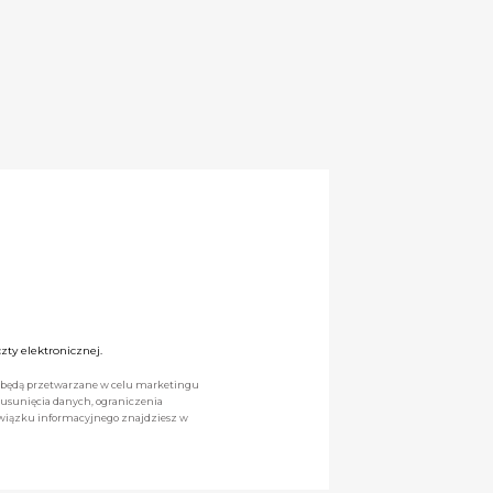
ty elektronicznej.
we będą przetwarzane w celu marketingu
 usunięcia danych, ograniczenia
owiązku informacyjnego znajdziesz w