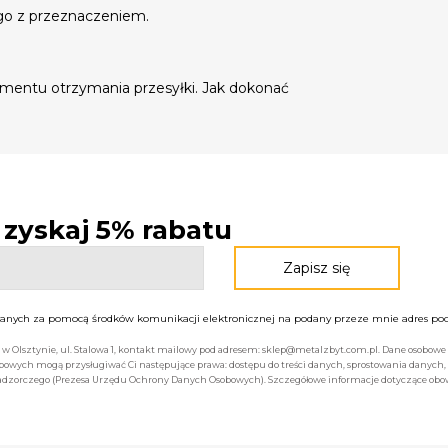
go z przeznaczeniem.
mentu otrzymania przesyłki. Jak dokonać
- zyskaj 5% rabatu
nych za pomocą środków komunikacji elektronicznej na podany przeze mnie adres pocz
bą w Olsztynie, ul. Stalowa 1, kontakt mailowy pod adresem: sklep@metalzbyt.com.pl. Dane osobo
owych mogą przysługiwać Ci następujące prawa: dostępu do treści danych, sprostowania danych,
 nadzorczego (Prezesa Urzędu Ochrony Danych Osobowych). Szczegółowe informacje dotyczące ob