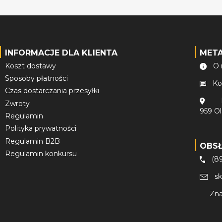
INFORMACJE DLA KLIENTA
MET
Koszt dostawy
O 
Sposoby płatności
Ko
Czas dostarczania przesyłki
Zwroty
959 O
Regulamin
Polityka prywatności
Regulamin B2B
OBS
Regulamin konkursu
(8
s
Zna