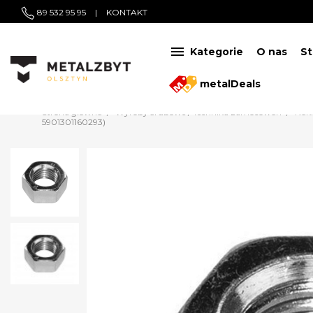
89 532 95 95
|
KONTAKT

Kategorie
O nas
St
metalDeals
Strona główna
Wyroby śrubowe / Technika zamocowań
Nakr
5901301160293)