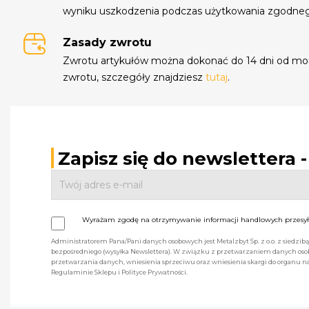
wyniku uszkodzenia podczas użytkowania zgodne
Zasady zwrotu
Zwrotu artykułów można dokonać do 14 dni od mo
zwrotu, szczegóły znajdziesz
tutaj
.
Zapisz się do newslettera 
Wyrażam zgodę na otrzymywanie informacji handlowych przesyła
Administratorem Pana/Pani danych osobowych jest Metalzbyt Sp. z o.o. z siedzi
bezpośredniego (wysyłka Newslettera). W związku z przetwarzaniem danych osob
przetwarzania danych, wniesienia sprzeciwu oraz wniesienia skargi do organu
Regulaminie Sklepu i Polityce Prywatności.