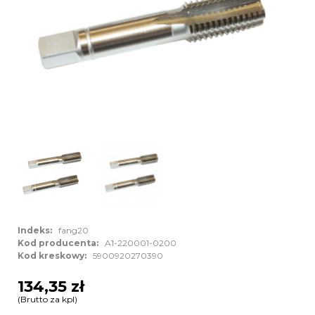
Indeks:
fang20
Kod producenta:
A1-220001-0200
Kod kreskowy:
5900920270390
134,35 zł
(Brutto za kpl)