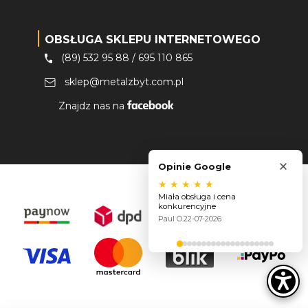
OBSŁUGA SKLEPU INTERNETOWEGO
(89) 532 95 88
/
695 110 865
sklep@metalzbyt.com.pl
Znajdz nas na
×
Opinie Google
★
★
★
★
★
Miała obsługa i cena
konkurencyjne
Paul O.
22-07-2026