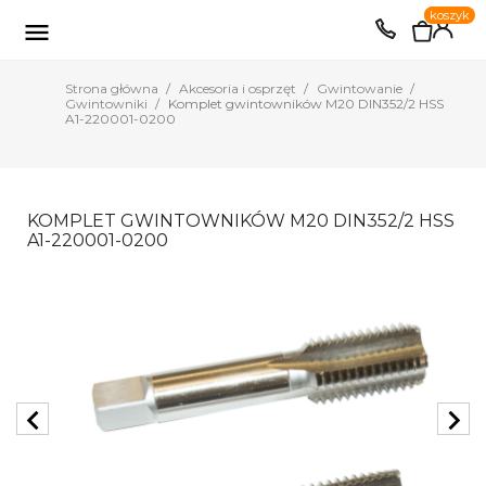
0
koszyk
EUR
PLN

Strona główna
Akcesoria i osprzęt
Gwintowanie
Gwintowniki
Komplet gwintowników M20 DIN352/2 HSS
A1-220001-0200
KOMPLET GWINTOWNIKÓW M20 DIN352/2 HSS
A1-220001-0200
chevron_left
chevron_right