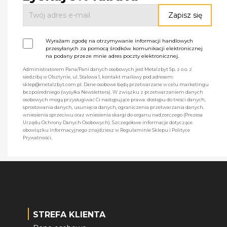
Wyrażam zgodę na otrzymywanie informacji handlowych
przesyłanych za pomocą środków komunikacji elektronicznej
na podany przeze mnie adres poczty elektronicznej.
Administratorem Pana/Pani danych osobowych jest Metalzbyt Sp. z o.o. z
siedzibą w Olsztynie, ul. Stalowa 1, kontakt mailowy pod adresem:
sklep@metalzbyt.com.pl. Dane osobowe będą przetwarzane w celu marketingu
bezpośredniego (wysyłka Newslettera). W związku z przetwarzaniem danych
osobowych mogą przysługiwać Ci następujące prawa: dostępu do treści danych,
sprostowania danych, usunięcia danych, ograniczenia przetwarzania danych,
wniesienia sprzeciwu oraz wniesienia skargi do organu nadzorczego (Prezesa
Urzędu Ochrony Danych Osobowych). Szczegółowe informacje dotyczące
obowiązku informacyjnego znajdziesz w Regulaminie Sklepu i Polityce
Prywatności.
STREFA KLIENTA