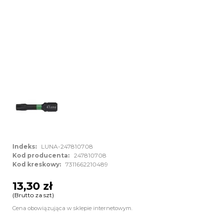
Indeks:
LUNA-247810708
Kod producenta:
247810708
Kod kreskowy:
7311662210489
13,30 zł
(Brutto za szt)
Cena obowiązująca w sklepie internetowym.