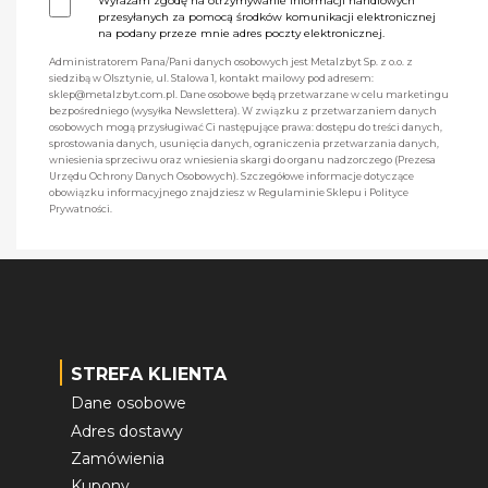
Wyrażam zgodę na otrzymywanie informacji handlowych
przesyłanych za pomocą środków komunikacji elektronicznej
na podany przeze mnie adres poczty elektronicznej.
Administratorem Pana/Pani danych osobowych jest Metalzbyt Sp. z o.o. z
siedzibą w Olsztynie, ul. Stalowa 1, kontakt mailowy pod adresem:
sklep@metalzbyt.com.pl. Dane osobowe będą przetwarzane w celu marketingu
bezpośredniego (wysyłka Newslettera). W związku z przetwarzaniem danych
osobowych mogą przysługiwać Ci następujące prawa: dostępu do treści danych,
sprostowania danych, usunięcia danych, ograniczenia przetwarzania danych,
wniesienia sprzeciwu oraz wniesienia skargi do organu nadzorczego (Prezesa
Urzędu Ochrony Danych Osobowych). Szczegółowe informacje dotyczące
obowiązku informacyjnego znajdziesz w Regulaminie Sklepu i Polityce
Prywatności.
STREFA KLIENTA
Dane osobowe
Adres dostawy
Zamówienia
Kupony