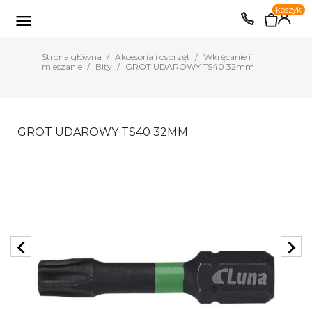
0
koszyk
EUR
PLN

Strona główna
Akcesoria i osprzęt
Wkręcanie i
mieszanie
Bity
GROT UDAROWY TS40 32mm
GROT UDAROWY TS40 32MM
chevron_left
chevron_right