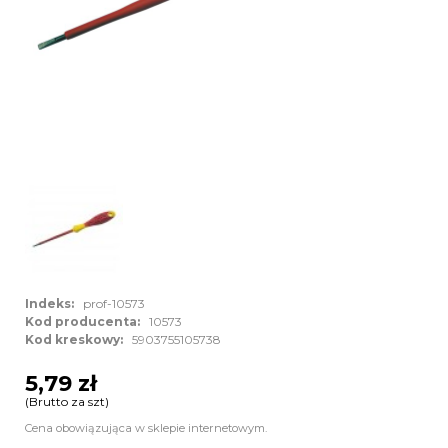
Indeks:
prof-10573
Kod producenta:
10573
Kod kreskowy:
5903755105738
5,79 zł
(Brutto za szt)
Cena obowiązująca w sklepie internetowym.