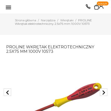
0
koszyk
EUR
PLN

Strona główna
Narzędzia
Wkrętaki
PROLINE
Wkrętak elektrotechniczny 2.5x75 mm 1000V 10573
PROLINE WKRĘTAK ELEKTROTECHNICZNY
2.5X75 MM 1000V 10573
chevron_left
chevron_right