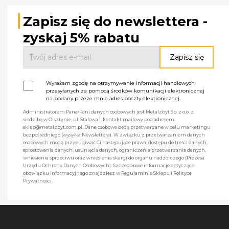
Zapisz się do newslettera -
zyskaj 5% rabatu
Wyrażam zgodę na otrzymywanie informacji handlowych
przesyłanych za pomocą środków komunikacji elektronicznej
na podany przeze mnie adres poczty elektronicznej.
Administratorem Pana/Pani danych osobowych jest Metalzbyt Sp. z o.o. z
siedzibą w Olsztynie, ul. Stalowa 1, kontakt mailowy pod adresem:
sklep@metalzbyt.com.pl. Dane osobowe będą przetwarzane w celu marketingu
bezpośredniego (wysyłka Newslettera). W związku z przetwarzaniem danych
osobowych mogą przysługiwać Ci następujące prawa: dostępu do treści danych,
sprostowania danych, usunięcia danych, ograniczenia przetwarzania danych,
wniesienia sprzeciwu oraz wniesienia skargi do organu nadzorczego (Prezesa
Urzędu Ochrony Danych Osobowych). Szczegółowe informacje dotyczące
obowiązku informacyjnego znajdziesz w Regulaminie Sklepu i Polityce
Prywatności.