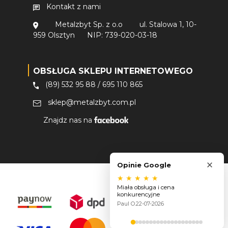
Kontakt z nami
Metalzbyt Sp. z o.o
ul. Stalowa 1, 10-
959 Olsztyn
NIP: 739-020-03-18
OBSŁUGA SKLEPU INTERNETOWEGO
(89) 532 95 88
/
695 110 865
sklep@metalzbyt.com.pl
Znajdz nas na
×
Opinie Google
★
★
★
★
★
Miała obsługa i cena
konkurencyjne
Paul O.
22-07-2026