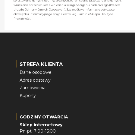
sprostowania danych, usunięcia danych, ograniczenia przetwarzania danych,
wniesienia sprzeciwu oraz wniesienia skargi do organu nadzorczego (Prezesa
Urzędu Ochrony Danych Osobowych). Szczegółowe informacje dotyczące
obowiązku informacyjnego znajdziesz w Regulaminie Sklepu i Polityce
Prywatności.
STREFA KLIENTA
Dane osobowe
Adres dostawy
Zamówienia
Kupony
GODZINY OTWARCIA
Sklep internetowy
Pn-pt: 7:00-15:00