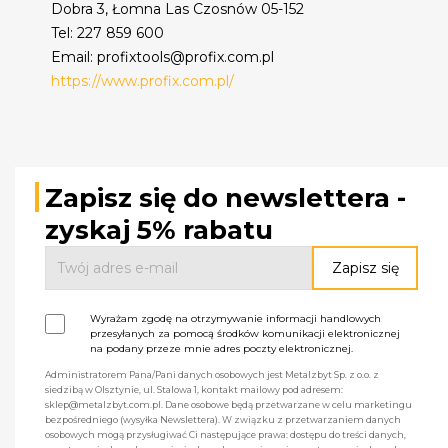
Dobra 3, Łomna Las Czosnów 05-152
Tel: 227 859 600
Email: profixtools@profix.com.pl
https://www.profix.com.pl/
Zapisz się do newslettera -
zyskaj 5% rabatu
Wyrażam zgodę na otrzymywanie informacji handlowych
przesyłanych za pomocą środków komunikacji elektronicznej
na podany przeze mnie adres poczty elektronicznej.
Administratorem Pana/Pani danych osobowych jest Metalzbyt Sp. z o.o. z
siedzibą w Olsztynie, ul. Stalowa 1, kontakt mailowy pod adresem:
sklep@metalzbyt.com.pl. Dane osobowe będą przetwarzane w celu marketingu
bezpośredniego (wysyłka Newslettera). W związku z przetwarzaniem danych
osobowych mogą przysługiwać Ci następujące prawa: dostępu do treści danych,