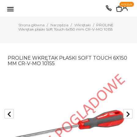
0
koszyk
EUR
PLN

Strona główna
Narzędzia
Wkrętaki
PROLINE
Wkrętak płaski Soft Touch 6x150 mm CR-V-MO 10155
PROLINE WKRĘTAK PŁASKI SOFT TOUCH 6X150
MM CR-V-MO 10155
chevron_left
chevron_right