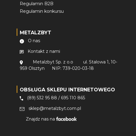
Regulamin B2B
Regulamin konkursu
METALZBYT
O nas
Kontakt z nami
Metalzbyt Sp. z o.o
ul. Stalowa 1, 10-
959 Olsztyn
NIP: 739-020-03-18
OBSŁUGA SKLEPU INTERNETOWEGO
(89) 532 95 88
/
695 110 865
sklep@metalzbyt.com.pl
Znajdz nas na