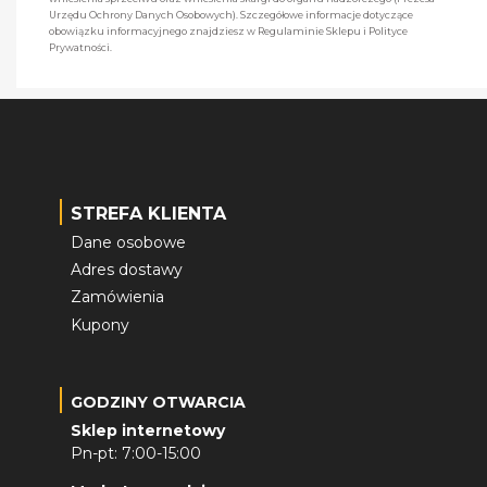
Urzędu Ochrony Danych Osobowych). Szczegółowe informacje dotyczące
obowiązku informacyjnego znajdziesz w Regulaminie Sklepu i Polityce
Prywatności.
STREFA KLIENTA
Dane osobowe
Adres dostawy
Zamówienia
Kupony
GODZINY OTWARCIA
Sklep internetowy
Pn-pt: 7:00-15:00