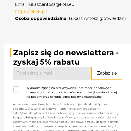
Email: lukasz.antosz@koki.eu
https://hikoki.pl/
Osoba odpowiedzialna:
Łukasz Antosz (potwierdzić)
Zapisz się do newslettera -
zyskaj 5% rabatu
Wyrażam zgodę na otrzymywanie informacji handlowych
przesyłanych za pomocą środków komunikacji elektronicznej
na podany przeze mnie adres poczty elektronicznej.
Administratorem Pana/Pani danych osobowych jest Metalzbyt Sp. z o.o. z
siedzibą w Olsztynie, ul. Stalowa 1, kontakt mailowy pod adresem:
sklep@metalzbyt.com.pl. Dane osobowe będą przetwarzane w celu marketingu
bezpośredniego (wysyłka Newslettera). W związku z przetwarzaniem danych
osobowych mogą przysługiwać Ci następujące prawa: dostępu do treści danych,
sprostowania danych, usunięcia danych, ograniczenia przetwarzania danych,
wniesienia sprzeciwu oraz wniesienia skargi do organu nadzorczego (Prezesa