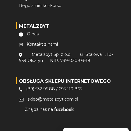
Regulamin konkursu
METALZBYT
O nas
Kontakt z nami
Metalzbyt Sp. z o.o
ul. Stalowa 1, 10-
959 Olsztyn
NIP: 739-020-03-18
OBSŁUGA SKLEPU INTERNETOWEGO
(89) 532 95 88
/
695 110 865
sklep@metalzbyt.com.pl
Znajdz nas na