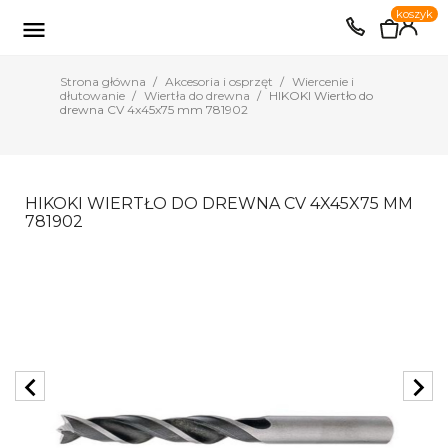
0
koszyk
EUR
PLN

Strona główna
Akcesoria i osprzęt
Wiercenie i
dłutowanie
Wiertła do drewna
HIKOKI Wiertło do
drewna CV 4x45x75 mm 781902
HIKOKI WIERTŁO DO DREWNA CV 4X45X75 MM
781902
chevron_left
chevron_right