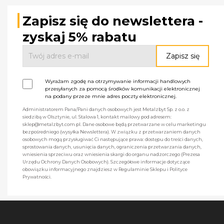
Zapisz się do newslettera -
zyskaj 5% rabatu
Wyrażam zgodę na otrzymywanie informacji handlowych
przesyłanych za pomocą środków komunikacji elektronicznej
na podany przeze mnie adres poczty elektronicznej.
Administratorem Pana/Pani danych osobowych jest Metalzbyt Sp. z o.o. z
siedzibą w Olsztynie, ul. Stalowa 1, kontakt mailowy pod adresem:
sklep@metalzbyt.com.pl. Dane osobowe będą przetwarzane w celu marketingu
bezpośredniego (wysyłka Newslettera). W związku z przetwarzaniem danych
osobowych mogą przysługiwać Ci następujące prawa: dostępu do treści danych,
sprostowania danych, usunięcia danych, ograniczenia przetwarzania danych,
wniesienia sprzeciwu oraz wniesienia skargi do organu nadzorczego (Prezesa
Urzędu Ochrony Danych Osobowych). Szczegółowe informacje dotyczące
obowiązku informacyjnego znajdziesz w Regulaminie Sklepu i Polityce
Prywatności.