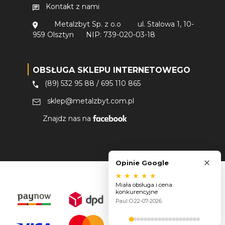
Kontakt z nami
Metalzbyt Sp. z o.o
ul. Stalowa 1, 10-
959 Olsztyn
NIP: 739-020-03-18
OBSŁUGA SKLEPU INTERNETOWEGO
(89) 532 95 88
/
695 110 865
sklep@metalzbyt.com.pl
Znajdz nas na
×
Opinie Google
★
★
★
★
★
Miała obsługa i cena
konkurencyjne
Paul O.
22-07-2026