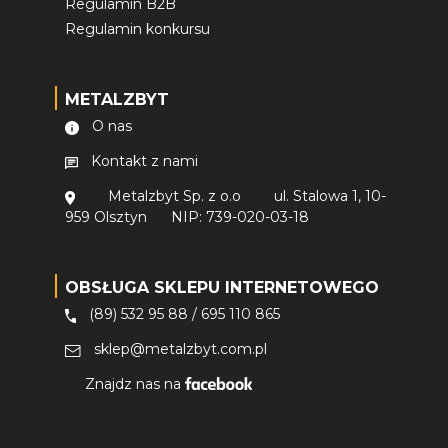
Regulamin B2B
Regulamin konkursu
METALZBYT
O nas
Kontakt z nami
Metalzbyt Sp. z o.o
ul. Stalowa 1, 10-
959 Olsztyn
NIP: 739-020-03-18
OBSŁUGA SKLEPU INTERNETOWEGO
(89) 532 95 88
/
695 110 865
sklep@metalzbyt.com.pl
Znajdz nas na