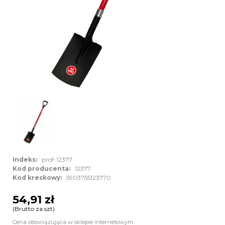
Indeks:
prof-12377
Kod producenta:
12377
Kod kreskowy:
5903755123770
54,91 zł
(Brutto za szt)
Cena obowiązująca w sklepie internetowym.