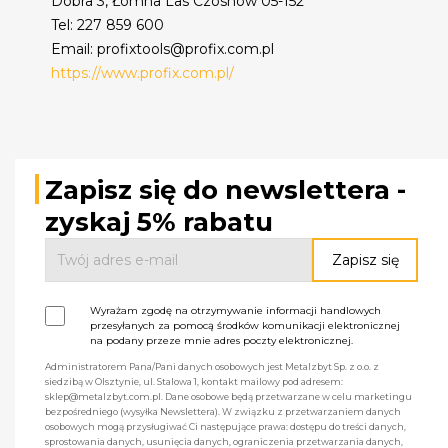
Dobra 3, Łomna Las Czosnów 05-152
Tel: 227 859 600
Email: profixtools@profix.com.pl
https://www.profix.com.pl/
Zapisz się do newslettera -
zyskaj 5% rabatu
Wyrażam zgodę na otrzymywanie informacji handlowych
przesyłanych za pomocą środków komunikacji elektronicznej
na podany przeze mnie adres poczty elektronicznej.
Administratorem Pana/Pani danych osobowych jest Metalzbyt Sp. z o.o. z
siedzibą w Olsztynie, ul. Stalowa 1, kontakt mailowy pod adresem:
sklep@metalzbyt.com.pl. Dane osobowe będą przetwarzane w celu marketingu
bezpośredniego (wysyłka Newslettera). W związku z przetwarzaniem danych
osobowych mogą przysługiwać Ci następujące prawa: dostępu do treści danych,
sprostowania danych, usunięcia danych, ograniczenia przetwarzania danych,