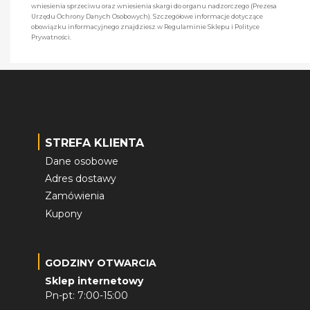
wniesienia sprzeciwu oraz wniesienia skargi do organu nadzorczego (Prezesa
Urzędu Ochrony Danych Osobowych). Szczegółowe informacje dotyczące
obowiązku informacyjnego znajdziesz w Regulaminie Sklepu i Polityce
Prywatności.
STREFA KLIENTA
Dane osobowe
Adres dostawy
Zamówienia
Kupony
GODZINY OTWARCIA
Sklep internetowy
Pn-pt: 7:00-15:00