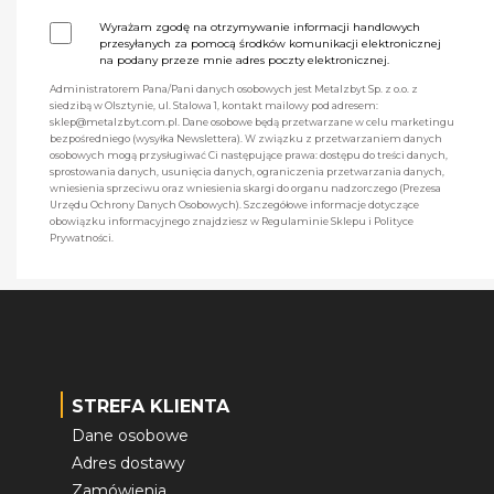
Wyrażam zgodę na otrzymywanie informacji handlowych
przesyłanych za pomocą środków komunikacji elektronicznej
na podany przeze mnie adres poczty elektronicznej.
Administratorem Pana/Pani danych osobowych jest Metalzbyt Sp. z o.o. z
siedzibą w Olsztynie, ul. Stalowa 1, kontakt mailowy pod adresem:
sklep@metalzbyt.com.pl. Dane osobowe będą przetwarzane w celu marketingu
bezpośredniego (wysyłka Newslettera). W związku z przetwarzaniem danych
osobowych mogą przysługiwać Ci następujące prawa: dostępu do treści danych,
sprostowania danych, usunięcia danych, ograniczenia przetwarzania danych,
wniesienia sprzeciwu oraz wniesienia skargi do organu nadzorczego (Prezesa
Urzędu Ochrony Danych Osobowych). Szczegółowe informacje dotyczące
obowiązku informacyjnego znajdziesz w Regulaminie Sklepu i Polityce
Prywatności.
STREFA KLIENTA
Dane osobowe
Adres dostawy
Zamówienia