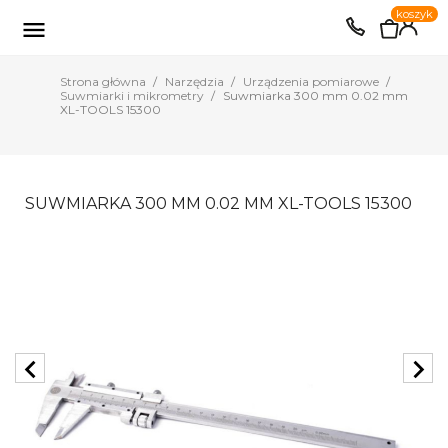
0
koszyk
EUR
PLN

Strona główna
Narzędzia
Urządzenia pomiarowe
Suwmiarki i mikrometry
Suwmiarka 300 mm 0.02 mm
XL-TOOLS 15300
SUWMIARKA 300 MM 0.02 MM XL-TOOLS 15300
chevron_left
chevron_right