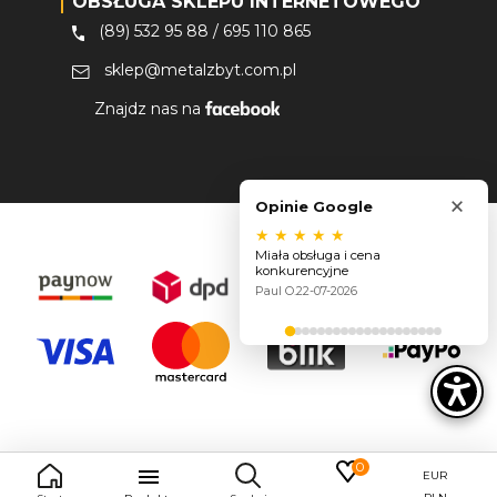
OBSŁUGA SKLEPU INTERNETOWEGO
(89) 532 95 88
/
695 110 865
sklep@metalzbyt.com.pl
Znajdz nas na
×
Opinie Google
★
★
★
★
★
Miała obsługa i cena
konkurencyjne
Paul O.
22-07-2026
0

EUR