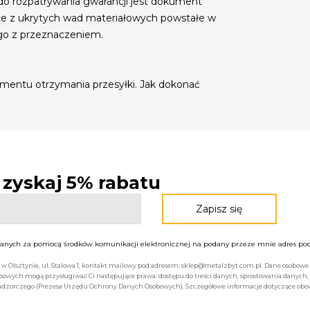
do rozpatrywania gwarancji jest dokument
ce z ukrytych wad materiałowych powstałe w
go z przeznaczeniem.
mentu otrzymania przesyłki. Jak dokonać
- zyskaj 5% rabatu
nych za pomocą środków komunikacji elektronicznej na podany przeze mnie adres pocz
bą w Olsztynie, ul. Stalowa 1, kontakt mailowy pod adresem: sklep@metalzbyt.com.pl. Dane osobo
owych mogą przysługiwać Ci następujące prawa: dostępu do treści danych, sprostowania danych,
 nadzorczego (Prezesa Urzędu Ochrony Danych Osobowych). Szczegółowe informacje dotyczące ob