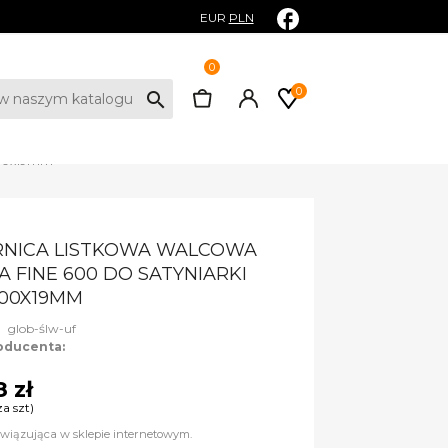
EUR
PLN
0
0
search
x100x19mm
RNICA LISTKOWA WALCOWA
A FINE 600 DO SATYNIARKI
100X19MM
:
glob-ślw-uf
oducenta:
8 zł
za szt)
wiązująca w sklepie internetowym.