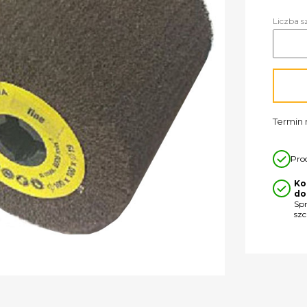
Liczba s
Termin r
Pro
Ko
do
Sp
sz