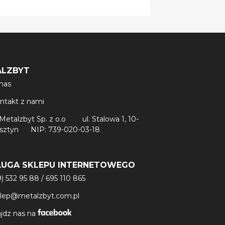
ALZBYT
nas
ntakt z nami
Metalzbyt Sp. z o.o
ul. Stalowa 1, 10-
lsztyn
NIP: 739-020-03-18
ŁUGA SKLEPU INTERNETOWEGO
9) 532 95 88
/
695 110 865
klep@metalzbyt.com.pl
jdz nas na