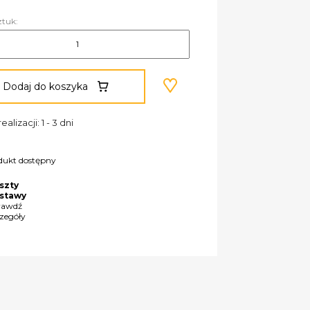
ztuk:
Dodaj do koszyka
ealizacji: 1 - 3 dni
dukt dostępny
szty
stawy
rawdź
czegóły