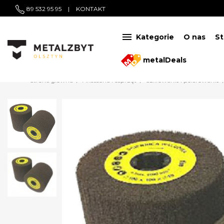
89 532 95 95
|
KONTAKT

Kategorie
O nas
St
metalDeals
Strona główna
Akcesoria i osprzęt
Szlifowanie i polerowanie