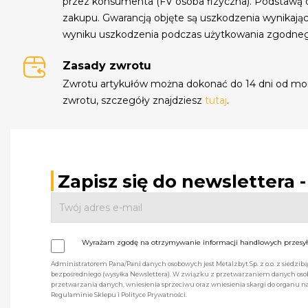
przez konsumenta (FV osoba fizyczna). Podstawą 
zakupu. Gwarancją objęte są uszkodzenia wynikają
wyniku uszkodzenia podczas użytkowania zgodne
Zasady zwrotu
Zwrotu artykułów można dokonać do 14 dni od mo
zwrotu, szczegóły znajdziesz
tutaj
.
Zapisz się do newslettera 
Wyrażam zgodę na otrzymywanie informacji handlowych przesyła
Administratorem Pana/Pani danych osobowych jest Metalzbyt Sp. z o.o. z siedzi
bezpośredniego (wysyłka Newslettera). W związku z przetwarzaniem danych osob
przetwarzania danych, wniesienia sprzeciwu oraz wniesienia skargi do organu
Regulaminie Sklepu i Polityce Prywatności.