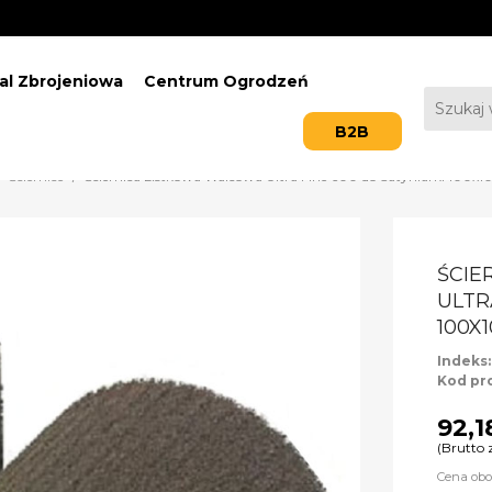
al Zbrojeniowa
Centrum Ogrodzeń
B2B
Ściernice
Ściernica Listkowa Walcowa Ultra Fine 600 do Satyniarki 100
ŚCIE
ULTR
100X
Indeks
Kod pr
92,1
(Brutto 
Cena obo