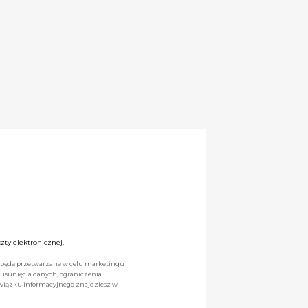
ty elektronicznej.
we będą przetwarzane w celu marketingu
 usunięcia danych, ograniczenia
owiązku informacyjnego znajdziesz w