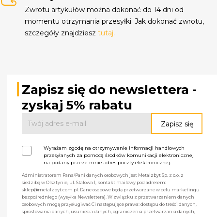
Zwrotu artykułów można dokonać do 14 dni od
momentu otrzymania przesyłki. Jak dokonać zwrotu,
szczegóły znajdziesz
tutaj
.
Zapisz się do newslettera -
zyskaj 5% rabatu
Wyrażam zgodę na otrzymywanie informacji handlowych
przesyłanych za pomocą środków komunikacji elektronicznej
na podany przeze mnie adres poczty elektronicznej.
Administratorem Pana/Pani danych osobowych jest Metalzbyt Sp. z o.o. z
siedzibą w Olsztynie, ul. Stalowa 1, kontakt mailowy pod adresem:
sklep@metalzbyt.com.pl. Dane osobowe będą przetwarzane w celu marketingu
bezpośredniego (wysyłka Newslettera). W związku z przetwarzaniem danych
osobowych mogą przysługiwać Ci następujące prawa: dostępu do treści danych,
sprostowania danych, usunięcia danych, ograniczenia przetwarzania danych,