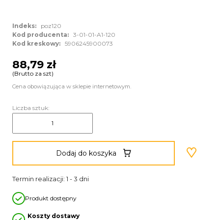
Indeks:
poz120
Kod producenta:
3-01-01-A1-120
Kod kreskowy:
5906245900073
88,79 zł
(Brutto za szt)
Cena obowiązująca w sklepie internetowym.
Liczba sztuk:
Dodaj do koszyka
Termin realizacji: 1 - 3 dni
Produkt dostępny
Koszty dostawy