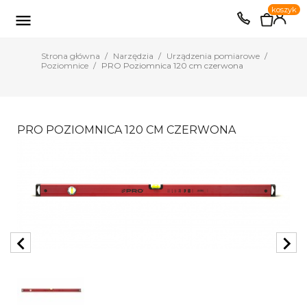
0
koszyk
EUR
PLN

Strona główna
Narzędzia
Urządzenia pomiarowe
Poziomnice
PRO Poziomnica 120 cm czerwona
PRO POZIOMNICA 120 CM CZERWONA
chevron_left
chevron_right