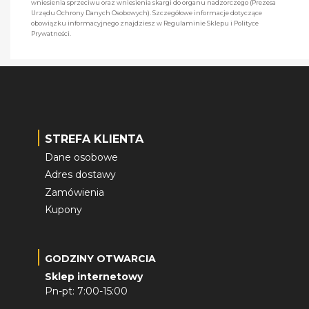
wniesienia sprzeciwu oraz wniesienia skargi do organu nadzorczego (Prezesa
Urzędu Ochrony Danych Osobowych). Szczegółowe informacje dotyczące
obowiązku informacyjnego znajdziesz w Regulaminie Sklepu i Polityce
Prywatności.
STREFA KLIENTA
Dane osobowe
Adres dostawy
Zamówienia
Kupony
GODZINY OTWARCIA
Sklep internetowy
Pn-pt: 7:00-15:00