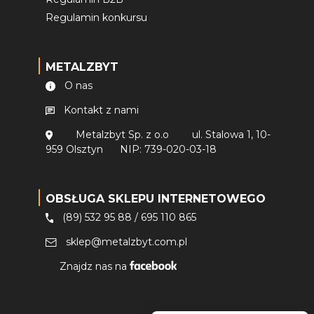
Regulamin konkursu
METALZBYT
O nas
Kontakt z nami
Metalzbyt Sp. z o.o
ul. Stalowa 1, 10-
959 Olsztyn
NIP: 739-020-03-18
OBSŁUGA SKLEPU INTERNETOWEGO
(89) 532 95 88
/
695 110 865
sklep@metalzbyt.com.pl
Znajdz nas na