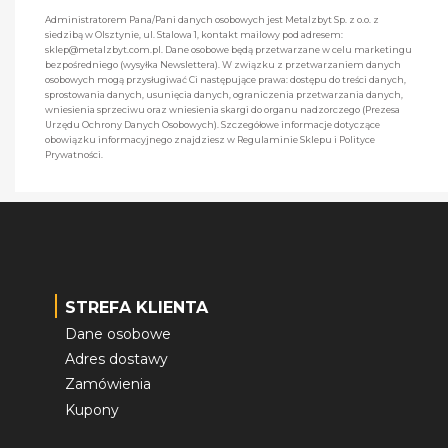
Administratorem Pana/Pani danych osobowych jest Metalzbyt Sp. z o.o. z
siedzibą w Olsztynie, ul. Stalowa 1, kontakt mailowy pod adresem:
sklep@metalzbyt.com.pl. Dane osobowe będą przetwarzane w celu marketingu
bezpośredniego (wysyłka Newslettera). W związku z przetwarzaniem danych
osobowych mogą przysługiwać Ci następujące prawa: dostępu do treści danych,
sprostowania danych, usunięcia danych, ograniczenia przetwarzania danych,
wniesienia sprzeciwu oraz wniesienia skargi do organu nadzorczego (Prezesa
Urzędu Ochrony Danych Osobowych). Szczegółowe informacje dotyczące
obowiązku informacyjnego znajdziesz w Regulaminie Sklepu i Polityce
Prywatności.
STREFA KLIENTA
Dane osobowe
Adres dostawy
Zamówienia
Kupony