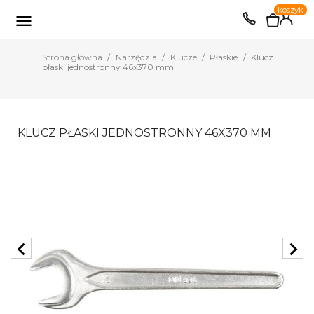
0
koszyk
EUR
PLN

Strona główna
Narzędzia
Klucze
Płaskie
Klucz
płaski jednostronny 46x370 mm
KLUCZ PŁASKI JEDNOSTRONNY 46X370 MM
chevron_left
chevron_right