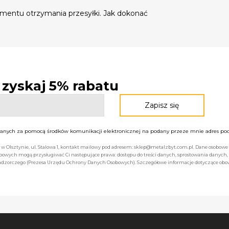
mentu otrzymania przesyłki. Jak dokonać
- zyskaj 5% rabatu
nych za pomocą środków komunikacji elektronicznej na podany przeze mnie adres pocz
bą w Olsztynie, ul. Stalowa 1, kontakt mailowy pod adresem: sklep@metalzbyt.com.pl. Dane osobo
owych mogą przysługiwać Ci następujące prawa: dostępu do treści danych, sprostowania danych,
 nadzorczego (Prezesa Urzędu Ochrony Danych Osobowych). Szczegółowe informacje dotyczące ob