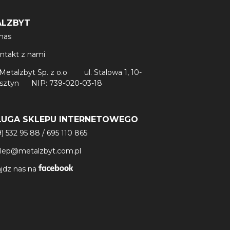
ALZBYT
nas
ntakt z nami
Metalzbyt Sp. z o.o
ul. Stalowa 1, 10-
lsztyn
NIP: 739-020-03-18
ŁUGA SKLEPU INTERNETOWEGO
9) 532 95 88
/
695 110 865
klep@metalzbyt.com.pl
jdz nas na