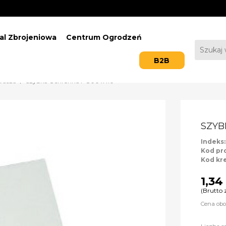
al Zbrojeniowa
Centrum Ogrodzeń
B2B
wacza
Szybka Ochronna PC 90 x 110
SZYB
Indeks
Kod pr
Kod kr
1,34 
(Brutto 
Cena obo