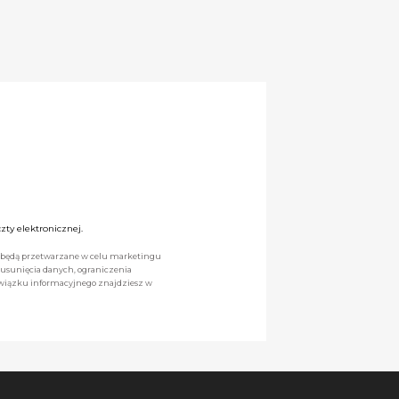
ty elektronicznej.
we będą przetwarzane w celu marketingu
 usunięcia danych, ograniczenia
owiązku informacyjnego znajdziesz w