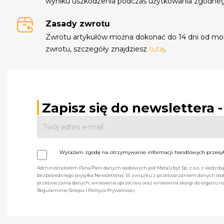
wyniku uszkodzenia podczas użytkowania zgodne
Zasady zwrotu
Zwrotu artykułów można dokonać do 14 dni od mo
zwrotu, szczegóły znajdziesz
tutaj
.
Zapisz się do newslettera 
Wyrażam zgodę na otrzymywanie informacji handlowych przesyła
Administratorem Pana/Pani danych osobowych jest Metalzbyt Sp. z o.o. z siedzi
bezpośredniego (wysyłka Newslettera). W związku z przetwarzaniem danych osob
przetwarzania danych, wniesienia sprzeciwu oraz wniesienia skargi do organu
Regulaminie Sklepu i Polityce Prywatności.