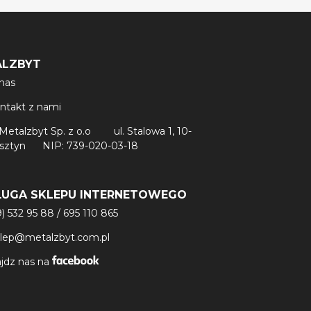
ALZBYT
nas
ntakt z nami
Metalzbyt Sp. z o.o
ul. Stalowa 1, 10-
lsztyn
NIP: 739-020-03-18
ŁUGA SKLEPU INTERNETOWEGO
9) 532 95 88
/
695 110 865
klep@metalzbyt.com.pl
jdz nas na