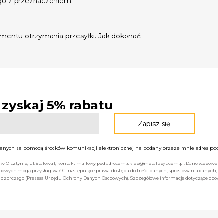
go z przeznaczeniem.
mentu otrzymania przesyłki. Jak dokonać
- zyskaj 5% rabatu
nych za pomocą środków komunikacji elektronicznej na podany przeze mnie adres pocz
bą w Olsztynie, ul. Stalowa 1, kontakt mailowy pod adresem: sklep@metalzbyt.com.pl. Dane osobo
owych mogą przysługiwać Ci następujące prawa: dostępu do treści danych, sprostowania danych,
 nadzorczego (Prezesa Urzędu Ochrony Danych Osobowych). Szczegółowe informacje dotyczące ob