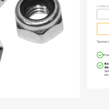
Liczba s
Termin r
Pro
Ko
do
Sp
sz