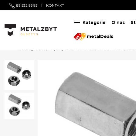
89 532 95 95
|
KONTAKT

Kategorie
O nas
St
metalDeals
Strona główna
Wyroby śrubowe / Technika zamocowań
Nakr