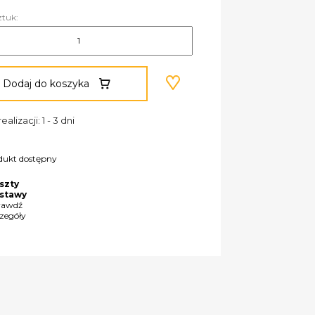
ztuk:
Dodaj do koszyka
ealizacji: 1 - 3 dni
dukt dostępny
szty
stawy
rawdź
czegóły