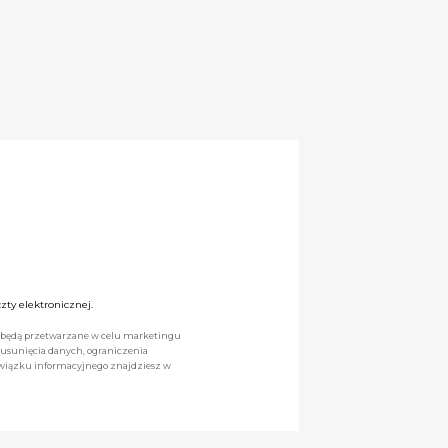
ty elektronicznej.
we będą przetwarzane w celu marketingu
 usunięcia danych, ograniczenia
owiązku informacyjnego znajdziesz w