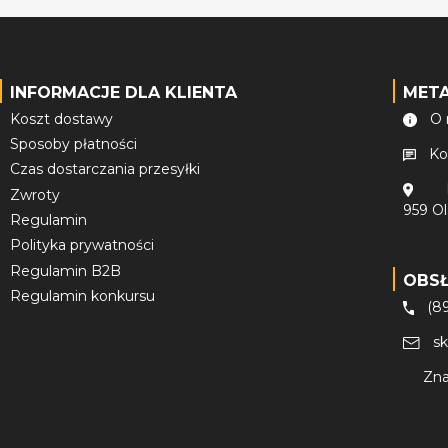
INFORMACJE DLA KLIENTA
MET
Koszt dostawy
O 
Sposoby płatności
Ko
Czas dostarczania przesyłki
Zwroty
959 O
Regulamin
Polityka prywatności
Regulamin B2B
OBS
Regulamin konkursu
(8
s
Zna