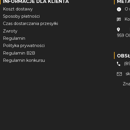
INFORMACJE DLA KLIENTA
MET
Koszt dostawy
O 
Sposoby płatności
Ko
Czas dostarczania przesyłki
Zwroty
959 O
Regulamin
Polityka prywatności
Regulamin B2B
OBS
Regulamin konkursu
(8
s
Zna