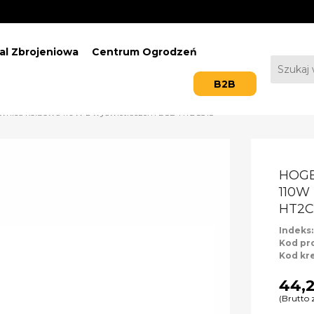
al Zbrojeniowa
Centrum Ogrodzeń
B2B
nica kolbowa 110W z wyświetlaczem LCD HT2C318
HOG
110W
HT2C
Indeks
Kod pr
Kod kr
44,2
(Brutto 