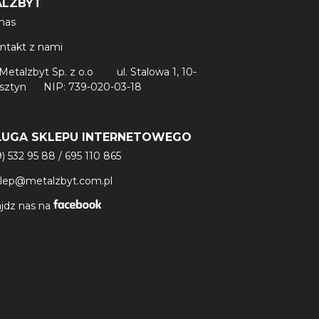
ALZBYT
nas
ntakt z nami
Metalzbyt Sp. z o.o
ul. Stalowa 1, 10-
lsztyn
NIP: 739-020-03-18
ŁUGA SKLEPU INTERNETOWEGO
9) 532 95 88
/
695 110 865
klep@metalzbyt.com.pl
jdz nas na