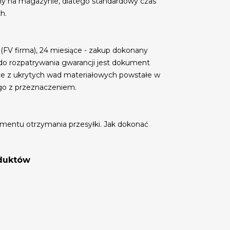
my na magazynie, dlatego standardowy czas
h.
 (FV firma), 24 miesiące - zakup dokonany
do rozpatrywania gwarancji jest dokument
ce z ukrytych wad materiałowych powstałe w
go z przeznaczeniem.
mentu otrzymania przesyłki. Jak dokonać
oduktów