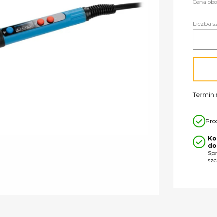
Cena obo
Liczba s
Termin r
Pro
Ko
do
Sp
sz