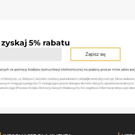
- zyskaj 5% rabatu
nych za pomocą środków komunikacji elektronicznej na podany przeze mnie adres pocz
bą w Olsztynie, ul. Stalowa 1, kontakt mailowy pod adresem: sklep@metalzbyt.com.pl. Dane osobo
owych mogą przysługiwać Ci następujące prawa: dostępu do treści danych, sprostowania danych,
 nadzorczego (Prezesa Urzędu Ochrony Danych Osobowych). Szczegółowe informacje dotyczące ob