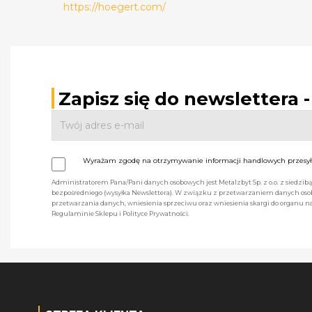
https://hoegert.com/
Zapisz się do newslettera 
Wyrażam zgodę na otrzymywanie informacji handlowych przesyła
Administratorem Pana/Pani danych osobowych jest Metalzbyt Sp. z o.o. z siedzi
bezpośredniego (wysyłka Newslettera). W związku z przetwarzaniem danych osob
przetwarzania danych, wniesienia sprzeciwu oraz wniesienia skargi do organu
Regulaminie Sklepu i Polityce Prywatności.