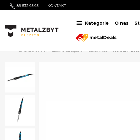
89 532 95 95
|
KONTAKT

Kategorie
O nas
St
metalDeals
Strona główna
Elektronarzędzia
Lutownice
HOGERT Lutow