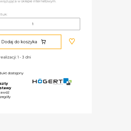
wiązująca w sklepie internetowym.
ztuk:
Dodaj do koszyka
ealizacji: 1 - 3 dni
dukt dostępny
szty
stawy
rawdź
czegóły