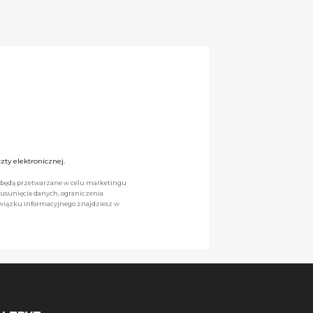
ty elektronicznej.
we będą przetwarzane w celu marketingu
 usunięcia danych, ograniczenia
owiązku informacyjnego znajdziesz w