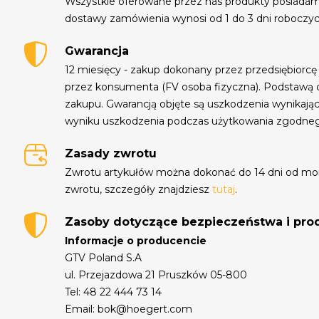
Wszystkie oferowane przez nas produkty posiada
dostawy zamówienia wynosi od 1 do 3 dni roboczyc
Gwarancja
12 miesięcy - zakup dokonany przez przedsiębiorcę
przez konsumenta (FV osoba fizyczna). Podstawą 
zakupu. Gwarancją objęte są uszkodzenia wynikają
wyniku uszkodzenia podczas użytkowania zgodne
Zasady zwrotu
Zwrotu artykułów można dokonać do 14 dni od mo
zwrotu, szczegóły znajdziesz
tutaj
.
Zasoby dotyczące bezpieczeństwa i pr
Informacje o producencie
GTV Poland S.A
ul. Przejazdowa 21 Pruszków 05-800
Tel: 48 22 444 73 14
Email: bok@hoegert.com