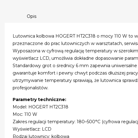
Opis
Lutownica kolbowa HOGERT HT2C318 o mocy 110 W to wyd
przeznaczone do prac lutowniczych w warsztatach, serwi
Wyposażona w cyfrową regulację temperatury w szerokim 
wyświetlacz LCD, umożliwia dokładne dopasowanie param
Standardowy grot o średnicy 6 mm zapewnia uniwersalne
gwarantuje komfort i pewny chwyt podczas dłuższej pracy.
utrzymywanie temperatury sprawiają, że lutownica sprawdz
profesjonalistów.
Parametry techniczne:
Model: HOGERT HT2C318
Moc: 110 W
Zakres regulacji temperatury: 180–500°C (cyfrowa regulacj
Wyświetlacz: LCD
Rodzaj lutownicy: kolbowa