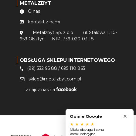
METALZBYT
O nas
Kontakt z nami
Metalzbyt Sp. z o.o
ul. Stalowa 1, 10-
959 Olsztyn
NIP: 739-020-03-18
OBSŁUGA SKLEPU INTERNETOWEGO
(89) 532 95 88
/
695 110 865
sklep@metalzbyt.com.pl
Znajdz nas na
×
Opinie Google
★
★
★
★
★
Miała obsługa i cena
konkurencyjne