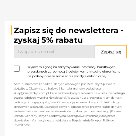
Zapisz się do newslettera -
zyskaj 5% rabatu
Wyrażam zgodę na otrzymywanie informacji handlowych
przesyłanych za pomocą środków komunikacji elektronicznej
na podany przeze mnie adres poczty elektronicznej.
Administratorem Pana/Pani danych osobowych jest Metalzbyt Sp. z o.o. z
siedzibą w Olsztynie, ul. Stalowa 1, kontakt mailowy pod adresem:
sklep@metalzbyt.com.pl. Dane osobowe będą przetwarzane w celu marketingu
bezpośredniego (wysyłka Newslettera). W związku z przetwarzaniem danych
osobowych mogą przysługiwać Ci następujące prawa: dostępu do treści danych,
sprostowania danych, usunięcia danych, ograniczenia przetwarzania danych,
wniesienia sprzeciwu oraz wniesienia skargi do organu nadzorczego (Prezesa
Urzędu Ochrony Danych Osobowych). Szczegółowe informacje dotyczące
obowiązku informacyjnego znajdziesz w Regulaminie Sklepu i Polityce
Prywatności.