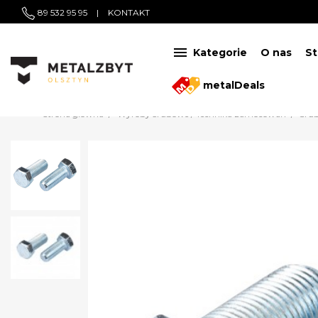
89 532 95 95
|
KONTAKT

Kategorie
O nas
St
metalDeals
Strona główna
Wyroby śrubowe / Technika zamocowań
Śru