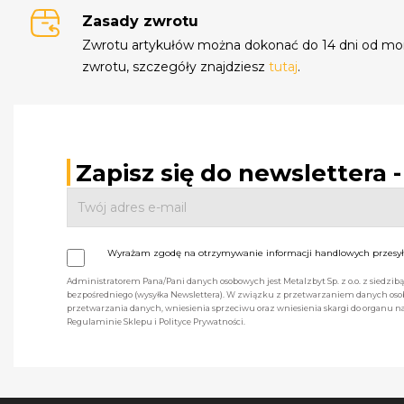
Zasady zwrotu
Zwrotu artykułów można dokonać do 14 dni od mo
zwrotu, szczegóły znajdziesz
tutaj
.
Zapisz się do newslettera 
Wyrażam zgodę na otrzymywanie informacji handlowych przesyła
Administratorem Pana/Pani danych osobowych jest Metalzbyt Sp. z o.o. z siedzi
bezpośredniego (wysyłka Newslettera). W związku z przetwarzaniem danych osob
przetwarzania danych, wniesienia sprzeciwu oraz wniesienia skargi do organu
Regulaminie Sklepu i Polityce Prywatności.