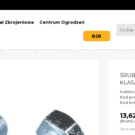
al Zbrojeniowa
Centrum Ogrodzeń
B2B
by
Śruby sześciokątne DIN-933/DIN-931
KL. 8.8
Śruba 12x50 mm ocynk
ŚRUB
KLASA
Indeks
Kod pr
Kod kr
13,6
(Brutto 
Cena obo