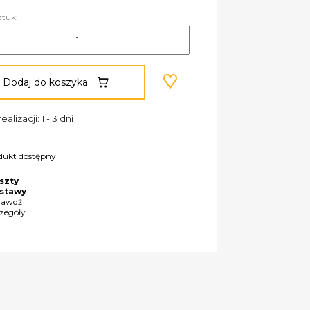
ztuk:
Dodaj do koszyka
ealizacji: 1 - 3 dni
dukt dostępny
szty
stawy
rawdź
czegóły