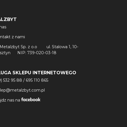
ALZBYT
nas
ntakt z nami
Metalzbyt Sp. z o.o
ul. Stalowa 1, 10-
lsztyn
NIP: 739-020-03-18
ŁUGA SKLEPU INTERNETOWEGO
9) 532 95 88
/
695 110 865
klep@metalzbyt.com.pl
jdz nas na