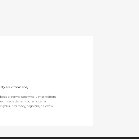
ty elektronicznej.
we będą przetwarzane w celu marketingu
 usunięcia danych, ograniczenia
owiązku informacyjnego znajdziesz w