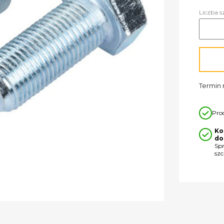
Liczba s
Termin r
Pro
Ko
do
Sp
sz