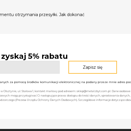
mentu otrzymania przesyłki. Jak dokonać
- zyskaj 5% rabatu
nych za pomocą środków komunikacji elektronicznej na podany przeze mnie adres pocz
bą w Olsztynie, ul. Stalowa 1, kontakt mailowy pod adresem: sklep@metalzbyt.com.pl. Dane osobo
owych mogą przysługiwać Ci następujące prawa: dostępu do treści danych, sprostowania danych,
 nadzorczego (Prezesa Urzędu Ochrony Danych Osobowych). Szczegółowe informacje dotyczące ob