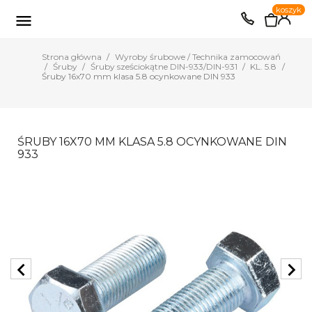
0
koszyk
EUR
PLN

Strona główna
Wyroby śrubowe / Technika zamocowań
Śruby
Śruby sześciokątne DIN-933/DIN-931
KL. 5.8
Śruby 16x70 mm klasa 5.8 ocynkowane DIN 933
ŚRUBY 16X70 MM KLASA 5.8 OCYNKOWANE DIN
933
chevron_left
chevron_right