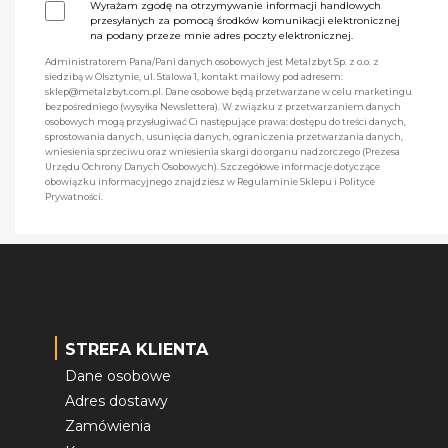
Wyrażam zgodę na otrzymywanie informacji handlowych
przesyłanych za pomocą środków komunikacji elektronicznej
na podany przeze mnie adres poczty elektronicznej.
Administratorem Pana/Pani danych osobowych jest Metalzbyt Sp. z o.o. z
siedzibą w Olsztynie, ul. Stalowa 1, kontakt mailowy pod adresem:
sklep@metalzbyt.com.pl. Dane osobowe będą przetwarzane w celu marketingu
bezpośredniego (wysyłka Newslettera). W związku z przetwarzaniem danych
osobowych mogą przysługiwać Ci następujące prawa: dostępu do treści danych,
sprostowania danych, usunięcia danych, ograniczenia przetwarzania danych,
wniesienia sprzeciwu oraz wniesienia skargi do organu nadzorczego (Prezesa
Urzędu Ochrony Danych Osobowych). Szczegółowe informacje dotyczące
obowiązku informacyjnego znajdziesz w Regulaminie Sklepu i Polityce
Prywatności.
STREFA KLIENTA
Dane osobowe
Adres dostawy
Zamówienia