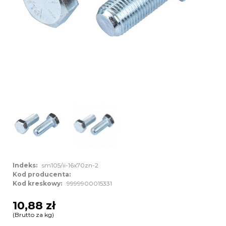
Indeks:
sm105/ii-16x70zn-2
Kod producenta:
Kod kreskowy:
9999900015331
10,88 zł
(Brutto za kg)