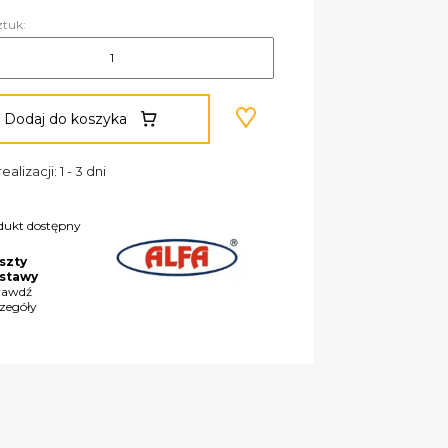
ztuk:
Dodaj do koszyka
ealizacji: 1 - 3 dni
dukt dostępny
szty
stawy
rawdź
czegóły