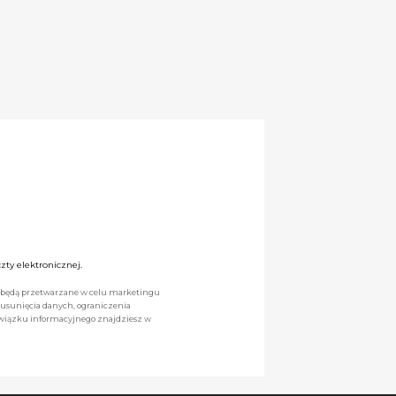
ty elektronicznej.
we będą przetwarzane w celu marketingu
 usunięcia danych, ograniczenia
owiązku informacyjnego znajdziesz w