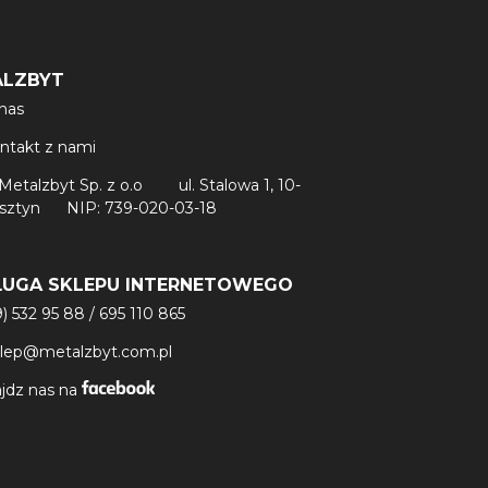
ALZBYT
nas
ntakt z nami
Metalzbyt Sp. z o.o
ul. Stalowa 1, 10-
lsztyn
NIP: 739-020-03-18
ŁUGA SKLEPU INTERNETOWEGO
9) 532 95 88
/
695 110 865
klep@metalzbyt.com.pl
jdz nas na