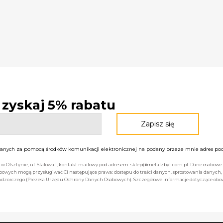
- zyskaj 5% rabatu
nych za pomocą środków komunikacji elektronicznej na podany przeze mnie adres pocz
bą w Olsztynie, ul. Stalowa 1, kontakt mailowy pod adresem: sklep@metalzbyt.com.pl. Dane osobo
owych mogą przysługiwać Ci następujące prawa: dostępu do treści danych, sprostowania danych,
 nadzorczego (Prezesa Urzędu Ochrony Danych Osobowych). Szczegółowe informacje dotyczące ob