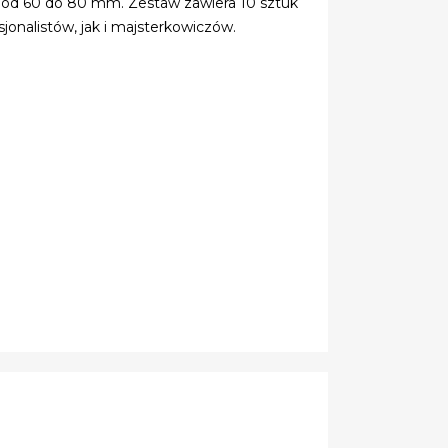
 od 60 do 80 mm. Zestaw zawiera 10 sztuk
onalistów, jak i majsterkowiczów.