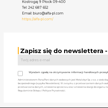
Kostrogaj 9 Płock 09-400
Tel: 242 687 652
Email: biuro@alfa-pl.com
https://alfa-pl.com/
Zapisz się do newslettera 
Wyrażam zgodę na otrzymywanie informacji handlowych przesyła
Administratorem Pana/Pani danych osobowych jest Metalzbyt Sp. z o.o. z siedzi
bezpośredniego (wysyłka Newslettera). W związku z przetwarzaniem danych osob
przetwarzania danych, wniesienia sprzeciwu oraz wniesienia skargi do organu
Regulaminie Sklepu i Polityce Prywatności.