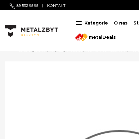
89 532 95 95
|
KONTAKT

Kategorie
O nas
St
metalDeals
Strona główna
Wyroby śrubowe / Technika zamocowań
Tec