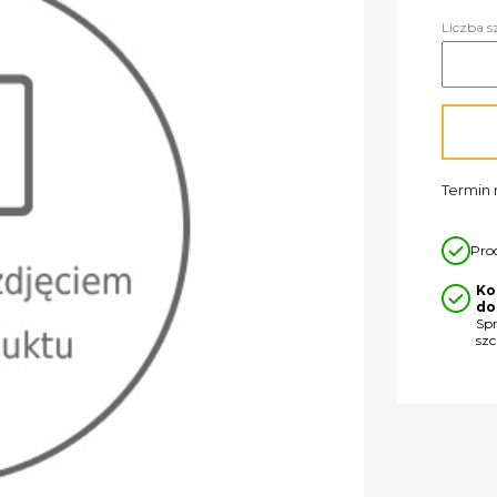
Liczba s
Termin r
Pro
Ko
do
Sp
sz