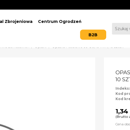
al Zbrojeniowa
Centrum Ogrodzeń
B2B
hnika zamocowań
Opaski
Opaska Metalowa 60-80/10 mm, 10 sztuk
OPAS
10 S
Indeks
Kod pr
Kod kr
1,34 
(Brutto 
Cena obo