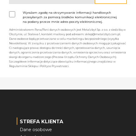
Wyrażam zgodę na otrzymywanie informacji handlowych
przesyłanych za pomocą środków komunikacji elektronicznej
na podany przeze mnie adres poczty elektronicznej.
Administratorem Pana/Pani danych osobowych jest Metalzbyt Sp. z o.o. z siedzibą w
Olsztynie, ul. Stalowa 1, kontakt mailowy pod adresem: sklep@metalzbyt.com.pl.
Dane osobowe będą przetwarzane w celu marketingu bezpośredniego (wysyłka
Newslettera). W związku z przetwarzaniem danych osobowych mogą przysługiwać
Ci następujące prawa: dostępu do treści danych, sprostowania danych, usunięcia
danych, ograniczenia przetwarzania danych, wniesienia sprzeciwu oraz wniesienia
skargi do organu nadzorczego (Prezesa Urzędu Ochrony Danych Osobowych).
Szczegółowe informacje dotyczące obowiązku informacyjnego znajdziesz w
Regulaminie Sklepu i Polityce Prywatności.
STREFA KLIENTA
Dane osobowe