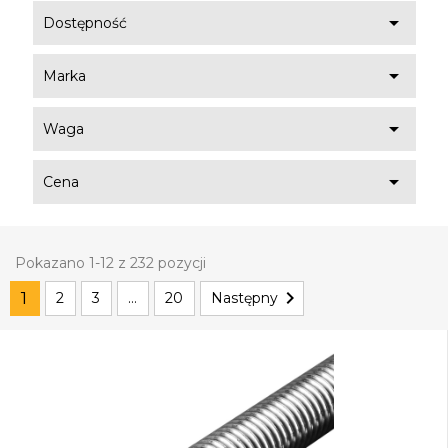

Dostępność

Marka

Waga

Cena
Pokazano 1-12 z 232 pozycji

1
2
3
…
20
Następny