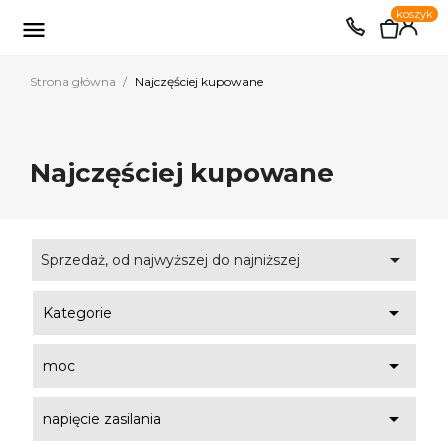
0
koszyk
EUR
PLN

Strona główna
Najczęściej kupowane
Najczęściej kupowane

Sprzedaż, od najwyższej do najniższej

Kategorie

moc

napięcie zasilania