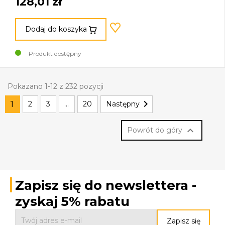
128,01 zł
Dodaj do koszyka
Produkt dostępny
Pokazano 1-12 z 232 pozycji

1
2
3
…
20
Następny

Powrót do góry
Zapisz się do newslettera -
zyskaj 5% rabatu