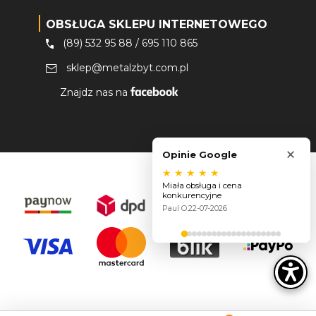
OBSŁUGA SKLEPU INTERNETOWEGO
(89) 532 95 88
/
695 110 865
sklep@metalzbyt.com.pl
Znajdz nas na
×
Opinie Google
★
★
★
★
★
Miała obsługa i cena
konkurencyjne
Paul O.
22-07-2026