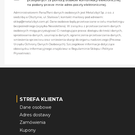
przesyłanych za pomocą środków komunikacji elektronicznej
na podany przeze mnie adres poczty elektronicznej.
Administratorem Pana/Pani danych osobowych jest Metalzbyt Sp. z o.o. z
siedzibą w Olsztynie, ul. Stalowa 1, kontakt mailowy pod adresem:
sklep@metalzbyt.com.pl. Dane osobowe będą przetwarzane w celu marketingu
bezpośredniego (wysyłka Newslettera). W związku z przetwarzaniem danych
osobowych mogą przysługiwać Ci następujące prawa: dostępu do treści danych,
sprostowania danych, usunięcia danych, ograniczenia przetwarzania danych,
wniesienia sprzeciwu oraz wniesienia skargi do organu nadzorczego (Prezesa
Urzędu Ochrony Danych Osobowych). Szczegółowe informacje dotyczące
obowiązku informacyjnego znajdziesz w Regulaminie Sklepu i Polityce
Prywatności.
STREFA KLIENTA
Dane osobowe
Adres dostawy
Zamówienia
Kupony