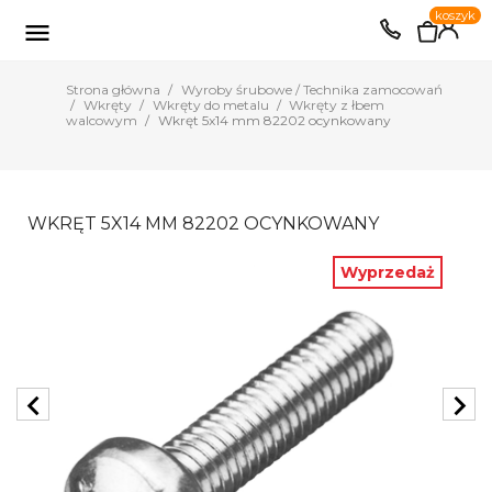
0
koszyk
EUR
PLN

Strona główna
Wyroby śrubowe / Technika zamocowań
Wkręty
Wkręty do metalu
Wkręty z łbem
walcowym
Wkręt 5x14 mm 82202 ocynkowany
WKRĘT 5X14 MM 82202 OCYNKOWANY
Wyprzedaż
chevron_left
chevron_right