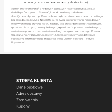
na podany przeze mnie adres poczty elektronicznej.
Administratorem Pana/Pani danych osobowych jest Metalzbyt Sp. z o.o. z
siedzibą w Olsztynie, ul. Stalowa 1, kontakt mailowy pod adresem:
sklep@metalzbyt.com.pl. Dane osobowe będą przetwarzane w celu marketingu
bezpośredniego (wysyłka Newslettera). W związku z przetwarzaniem danych
osobowych mogą przysługiwać Ci następujące prawa: dostępu do treści danych,
sprostowania danych, usunięcia danych, ograniczenia przetwarzania danych,
wniesienia sprzeciwu oraz wniesienia skargi do organu nadzorczego (Prezesa
Urzędu Ochrony Danych Osobowych). Szczegółowe informacje dotyczące
obowiązku informacyjnego znajdziesz w Regulaminie Sklepu i Polityce
Prywatności.
STREFA KLIENTA
Dane osobowe
Adres dostawy
Zamówienia
Kupony