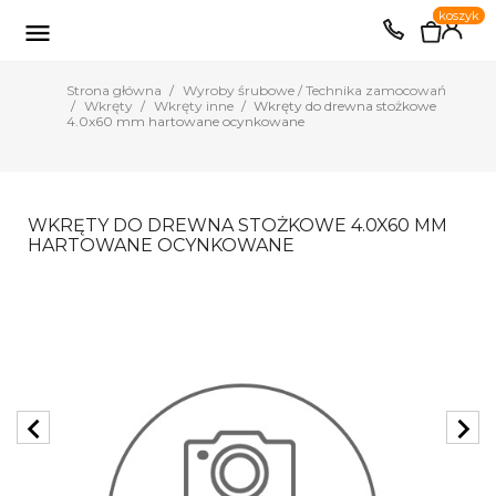
0
koszyk
EUR
PLN

Strona główna
Wyroby śrubowe / Technika zamocowań
Wkręty
Wkręty inne
Wkręty do drewna stożkowe
4.0x60 mm hartowane ocynkowane
WKRĘTY DO DREWNA STOŻKOWE 4.0X60 MM
HARTOWANE OCYNKOWANE
chevron_left
chevron_right