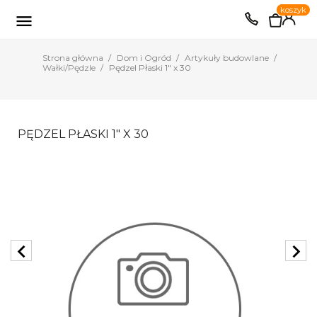
0
koszyk
EUR
PLN

Strona główna
Dom i Ogród
Artykuły budowlane
Wałki/Pędzle
Pędzel Płaski 1" x 30
PĘDZEL PŁASKI 1" X 30
chevron_left
chevron_right