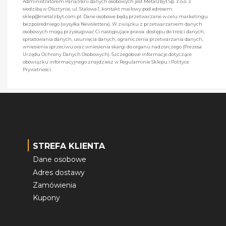
Administratorem Pana/Pani danych osobowych jest Metalzbyt Sp. z o.o. z
siedzibą w Olsztynie, ul. Stalowa 1, kontakt mailowy pod adresem:
sklep@metalzbyt.com.pl. Dane osobowe będą przetwarzane w celu marketingu
bezpośredniego (wysyłka Newslettera). W związku z przetwarzaniem danych
osobowych mogą przysługiwać Ci następujące prawa: dostępu do treści danych,
sprostowania danych, usunięcia danych, ograniczenia przetwarzania danych,
wniesienia sprzeciwu oraz wniesienia skargi do organu nadzorczego (Prezesa
Urzędu Ochrony Danych Osobowych). Szczegółowe informacje dotyczące
obowiązku informacyjnego znajdziesz w Regulaminie Sklepu i Polityce
Prywatności.
STREFA KLIENTA
Dane osobowe
Adres dostawy
Zamówienia
Kupony