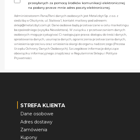
przesyłanych za pomocą środków komunikacji elektronicznej
na podany przeze mnie adres poczty elektronicznej.
Administratorem Pana/Pani danych osobowych jest Metalzbyt Sp. z o.o. z
siedzibą w Olsztynie, ul. Stalowa 1, kontakt mailowy pod adresem:
sklep@metalzbyt.com.pl. Dane osobowe będą przetwarzane w celu marketingu
bezpośredniego (wysyłka Newslettera). W związku z przetwarzaniem danych
osobowych mogą przysługiwać Ci następujące prawa: dostępu do treści danych,
sprostowania danych, usunięcia danych, ograniczenia przetwarzania danych,
wniesienia sprzeciwu oraz wniesienia skargi do organu nadzorczego (Prezesa
Urzędu Ochrony Danych Osobowych). Szczegółowe informacje dotyczące
obowiązku informacyjnego znajdziesz w Regulaminie Sklepu i Polityce
Prywatności.
STREFA KLIENTA
Dane osobowe
Adres dostawy
Zamówienia
Kupony