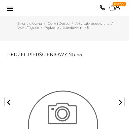
0
koszyk
EUR
PLN

Strona główna
Dom i Ogród
Artykuły budowlane
Wałki/Pędzle
Pędzel pierścieniowy nr 45
PĘDZEL PIERŚCIENIOWY NR 45
chevron_left
chevron_right