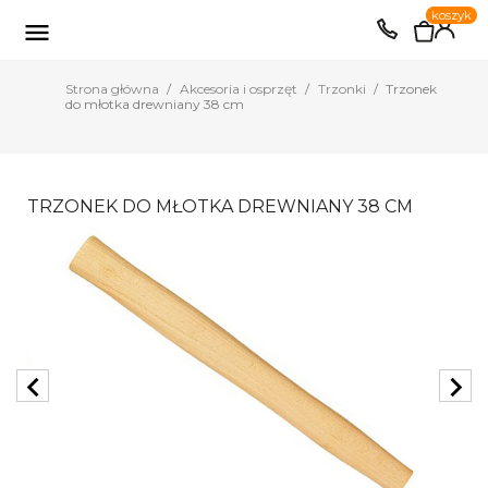
0
koszyk
EUR
PLN

Strona główna
Akcesoria i osprzęt
Trzonki
Trzonek
do młotka drewniany 38 cm
TRZONEK DO MŁOTKA DREWNIANY 38 CM
chevron_left
chevron_right