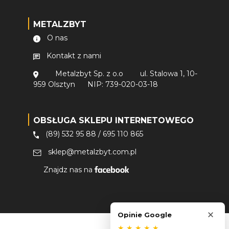
METALZBYT
O nas
Kontakt z nami
Metalzbyt Sp. z o.o
ul. Stalowa 1, 10-
959 Olsztyn
NIP: 739-020-03-18
OBSŁUGA SKLEPU INTERNETOWEGO
(89) 532 95 88
/
695 110 865
sklep@metalzbyt.com.pl
Znajdz nas na
×
Opinie Google
★
★
★
★
★