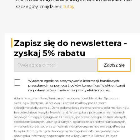
szczegóły znajdziesz
tutaj
.
Zapisz się do newslettera -
zyskaj 5% rabatu
Wyrażam zgodę na otrzymywanie informacji handlowych
przesyłanych za pomocą środków komunikacji elektronicznej
na podany przeze mnie adres poczty elektronicznej.
Administratorem Pana/Pani danych osobowych jest Metalzbyt Sp. z o.o. z
siedzibą w Olsztynie, ul. Stalowa 1, kontakt mailowy pod adresem:
sklep@metalzbyt.com.pl. Dane osobowe będą przetwarzane w celu marketingu
bezpośredniego (wysyłka Newslettera). W związku z przetwarzaniem danych
osobowych mogą przysługiwać Ci następujące prawa: dostępu do treści danych,
sprostowania danych, usunięcia danych, ograniczenia przetwarzania danych,
wniesienia sprzeciwu oraz wniesienia skargi do organu nadzorczego (Prezesa
Urzędu Ochrony Danych Osobowych). Szczegółowe informacje dotyczące
obowiązku informacyjnego znajdziesz w Regulaminie Sklepu i Polityce