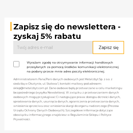
Zapisz się do newslettera -
zyskaj 5% rabatu
Wyrażam zgodę na otrzymywanie informacji handlowych
przesyłanych za pomocą środków komunikacji elektronicznej
na podany przeze mnie adres poczty elektronicznej.
Administratorem Pana/Pani danych osobowych jest Metalzbyt Sp. z o.o. z
siedzibą w Olsztynie, ul. Stalowa 1, kontakt mailowy pod adresem:
sklep@metalzbyt.com.pl. Dane osobowe będą przetwarzane w celu marketingu
bezpośredniego (wysyłka Newslettera). W związku z przetwarzaniem danych
osobowych mogą przysługiwać Ci następujące prawa: dostępu do treści danych,
sprostowania danych, usunięcia danych, ograniczenia przetwarzania danych,
wniesienia sprzeciwu oraz wniesienia skargi do organu nadzorczego (Prezesa
Urzędu Ochrony Danych Osobowych). Szczegółowe informacje dotyczące
obowiązku informacyjnego znajdziesz w Regulaminie Sklepu i Polityce
Prywatności.