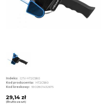
Indeks:
GTV-HT2C580
Kod producenta:
HT2C580
Kod kreskowy:
5902801432675
29,14 zł
(Brutto za szt)