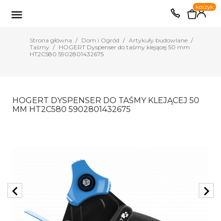
0
koszyk
EUR
PLN

Strona główna
Dom i Ogród
Artykuły budowlane
Taśmy
HOGERT Dyspenser do taśmy klejącej 50 mm
HT2C580 5902801432675
HOGERT DYSPENSER DO TAŚMY KLEJĄCEJ 50
MM HT2C580 5902801432675
chevron_left
chevron_right