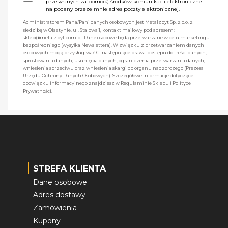
przesyłanych za pomocą środków komunikacji elektronicznej
na podany przeze mnie adres poczty elektronicznej.
Administratorem Pana/Pani danych osobowych jest Metalzbyt Sp. z o.o. z
siedzibą w Olsztynie, ul. Stalowa 1, kontakt mailowy pod adresem:
sklep@metalzbyt.com.pl. Dane osobowe będą przetwarzane w celu marketingu
bezpośredniego (wysyłka Newslettera). W związku z przetwarzaniem danych
osobowych mogą przysługiwać Ci następujące prawa: dostępu do treści danych,
sprostowania danych, usunięcia danych, ograniczenia przetwarzania danych,
wniesienia sprzeciwu oraz wniesienia skargi do organu nadzorczego (Prezesa
Urzędu Ochrony Danych Osobowych). Szczegółowe informacje dotyczące
obowiązku informacyjnego znajdziesz w Regulaminie Sklepu i Polityce
Prywatności.
STREFA KLIENTA
Dane osobowe
Adres dostawy
Zamówienia
Kupony