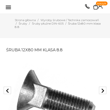
0
koszyk
EUR
PLN

Strona główna
Wyroby śrubowe / Technika zamocowań
Śruby
Śruby płużne DIN-605
Śruba 12x80 mm klasa
8.8
ŚRUBA 12X80 MM KLASA 8.8
chevron_left
chevron_right