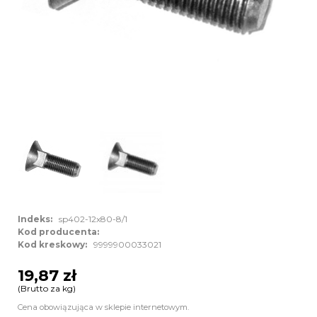
Indeks:
sp402-12x80-8/1
Kod producenta:
Kod kreskowy:
9999900033021
19,87 zł
(Brutto za kg)
Cena obowiązująca w sklepie internetowym.